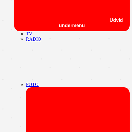
Udvid
undermenu
TV
RADIO
FOTO