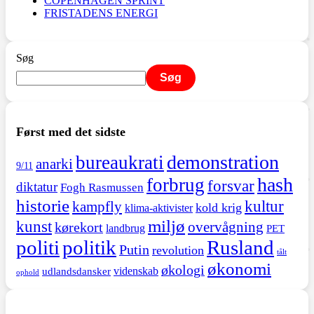
COPENHAGEN SPRINT
FRISTADENS ENERGI
Søg
Søg
Først med det sidste
demonstration
bureaukrati
anarki
9/11
hash
forbrug
forsvar
diktatur
Fogh Rasmussen
historie
kultur
kampfly
kold krig
klima-aktivister
miljø
kunst
overvågning
kørekort
landbrug
PET
politi
politik
Rusland
Putin
revolution
tålt
økonomi
økologi
videnskab
udlandsdansker
ophold