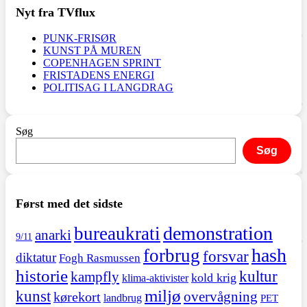
Nyt fra TVflux
PUNK-FRISØR
KUNST PÅ MUREN
COPENHAGEN SPRINT
FRISTADENS ENERGI
POLITISAG I LANGDRAG
Søg
Søg
Først med det sidste
demonstration
bureaukrati
anarki
9/11
hash
forbrug
forsvar
diktatur
Fogh Rasmussen
historie
kultur
kampfly
kold krig
klima-aktivister
miljø
kunst
overvågning
kørekort
landbrug
PET