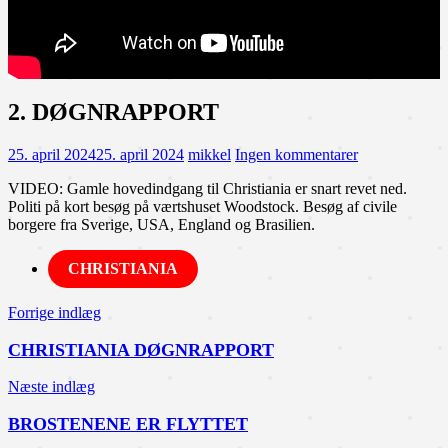
2. DØGNRAPPORT
25. april 2024
25. april 2024
mikkel
Ingen kommentarer
VIDEO: Gamle hovedindgang til Christiania er snart revet ned.
Politi på kort besøg på værtshuset Woodstock. Besøg af civile
borgere fra Sverige, USA, England og Brasilien.
CHRISTIANIA
Indlægsnavigation
Forrige indlæg
CHRISTIANIA DØGNRAPPORT
Næste indlæg
BROSTENENE ER FLYTTET