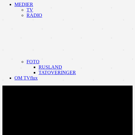
MEDIER
TV
RADIO
FOTO
RUSLAND
TATOVERINGER
OM TVflux