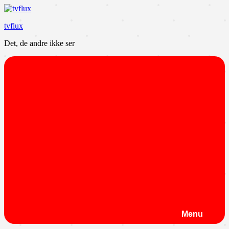
Videre
til
tvflux
indhold
Det, de andre ikke ser
Menu