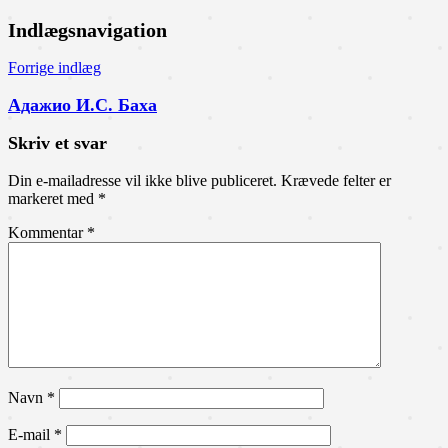
Indlægsnavigation
Forrige indlæg
Адажио И.С. Баха
Skriv et svar
Din e-mailadresse vil ikke blive publiceret.
Krævede felter er
markeret med
*
Kommentar
*
Navn
*
E-mail
*