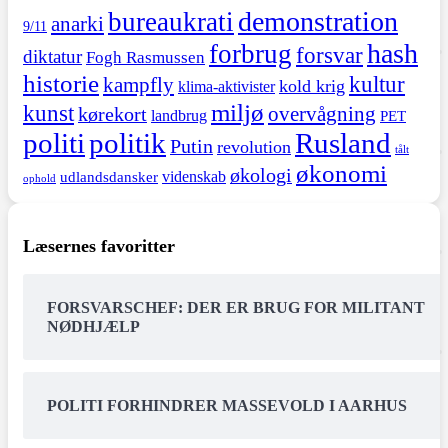
demonstration
bureaukrati
anarki
9/11
hash
forbrug
forsvar
diktatur
Fogh Rasmussen
historie
kultur
kampfly
kold krig
klima-aktivister
miljø
kunst
overvågning
kørekort
landbrug
PET
politi
politik
Rusland
Putin
revolution
tålt
økonomi
økologi
videnskab
udlandsdansker
ophold
Læsernes favoritter
FORSVARSCHEF: DER ER BRUG FOR MILITANT
NØDHJÆLP
POLITI FORHINDRER MASSEVOLD I AARHUS