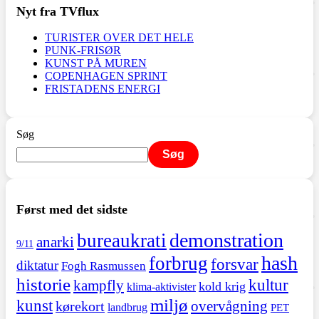
Nyt fra TVflux
TURISTER OVER DET HELE
PUNK-FRISØR
KUNST PÅ MUREN
COPENHAGEN SPRINT
FRISTADENS ENERGI
Søg
Søg
Først med det sidste
demonstration
bureaukrati
anarki
9/11
hash
forbrug
forsvar
diktatur
Fogh Rasmussen
historie
kultur
kampfly
kold krig
klima-aktivister
miljø
kunst
overvågning
kørekort
landbrug
PET