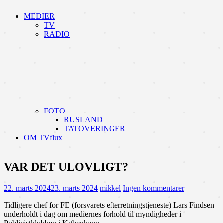
MEDIER
TV
RADIO
FOTO
RUSLAND
TATOVERINGER
OM TVflux
VAR DET ULOVLIGT?
22. marts 2024
23. marts 2024
mikkel
Ingen kommentarer
Tidligere chef for FE (forsvarets efterretningstjeneste) Lars Findsen
underholdt i dag om mediernes forhold til myndigheder i
Publicistklubben i København.