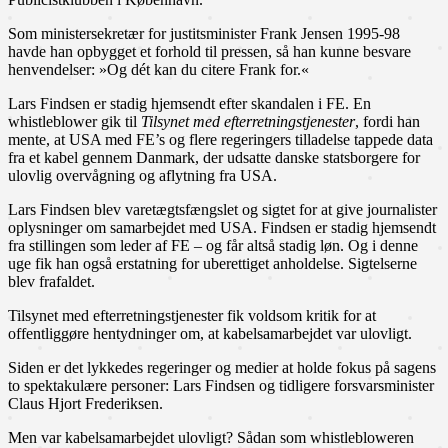
Som ministersekretær for justitsminister Frank Jensen 1995-98
havde han opbygget et forhold til pressen, så han kunne besvare
henvendelser: »Og dét kan du citere Frank for.«
Lars Findsen er stadig hjemsendt efter skandalen i FE. En
whistleblower gik til
Tilsynet med efterretningstjenester
, fordi han
mente, at USA med FE’s og flere regeringers tilladelse tappede data
fra et kabel gennem Danmark, der udsatte danske statsborgere for
ulovlig overvågning og aflytning fra USA.
Lars Findsen blev varetægtsfængslet og sigtet for at give journalister
oplysninger om samarbejdet med USA. Findsen er stadig hjemsendt
fra stillingen som leder af FE – og får altså stadig løn. Og i denne
uge fik han også erstatning for uberettiget anholdelse. Sigtelserne
blev frafaldet.
Tilsynet med efterretningstjenester fik voldsom kritik for at
offentliggøre hentydninger om, at kabelsamarbejdet var ulovligt.
Siden er det lykkedes regeringer og medier at holde fokus på sagens
to spektakulære personer: Lars Findsen og tidligere forsvarsminister
Claus Hjort Frederiksen.
Men var kabelsamarbejdet ulovligt? Sådan som whistlebloweren