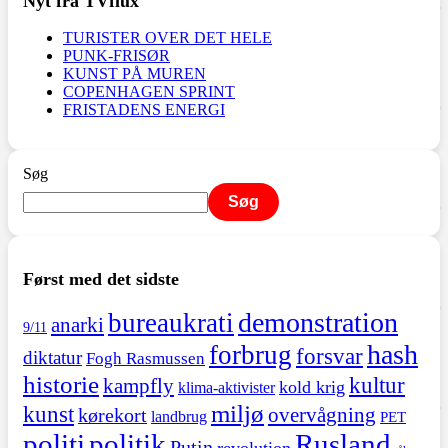
Nyt fra TVflux
TURISTER OVER DET HELE
PUNK-FRISØR
KUNST PÅ MUREN
COPENHAGEN SPRINT
FRISTADENS ENERGI
Søg
Søg
Først med det sidste
demonstration
bureaukrati
anarki
9/11
hash
forbrug
forsvar
diktatur
Fogh Rasmussen
historie
kultur
kampfly
kold krig
klima-aktivister
miljø
kunst
overvågning
kørekort
landbrug
PET
politi
politik
Rusland
Putin