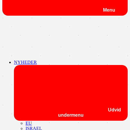
Menu
NYHEDER
Udvid
undermenu
EU
ISRAEL