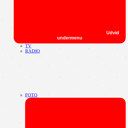
Udvid
undermenu
TV
RADIO
FOTO