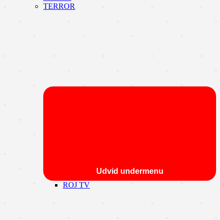
TERROR
Udvid undermenu
ROJ TV