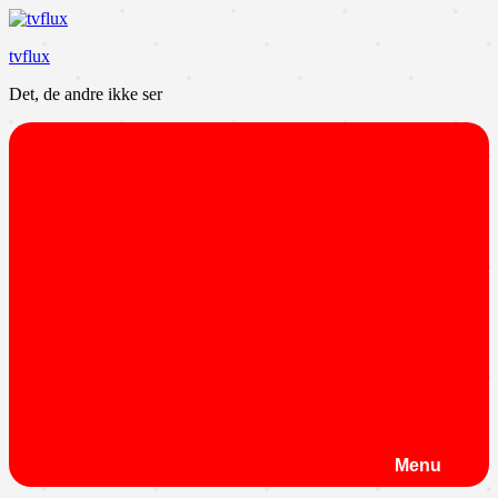
Videre
til
tvflux
indhold
Det, de andre ikke ser
Menu