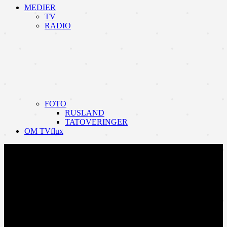
MEDIER
TV
RADIO
FOTO
RUSLAND
TATOVERINGER
OM TVflux