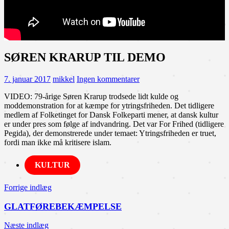
SØREN KRARUP TIL DEMO
7. januar 2017
mikkel
Ingen kommentarer
VIDEO: 79-årige Søren Krarup trodsede lidt kulde og
moddemonstration for at kæmpe for ytringsfriheden. Det tidligere
medlem af Folketinget for Dansk Folkeparti mener, at dansk kultur
er under pres som følge af indvandring. Det var For Frihed (tidligere
Pegida), der demonstrerede under temaet: Ytringsfriheden er truet,
fordi man ikke må kritisere islam.
KULTUR
Indlægsnavigation
Forrige indlæg
GLATFØREBEKÆMPELSE
Næste indlæg