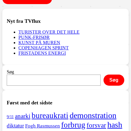
Nyt fra TVflux
TURISTER OVER DET HELE
PUNK-FRISØR
KUNST PÅ MUREN
COPENHAGEN SPRINT
FRISTADENS ENERGI
Søg
Søg
Først med det sidste
demonstration
bureaukrati
anarki
9/11
hash
forbrug
forsvar
diktatur
Fogh Rasmussen