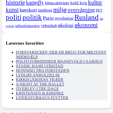
historie
kultur
kampfly
kold krig
klima-aktivister
miljø
kunst
overvågning
kørekort
landbrug
PET
politi
politik
Rusland
Putin
revolution
tålt
økonomi
økologi
videnskab
udlandsdansker
ophold
Læsernes favoritter
FORSVARSCHEF: DER ER BRUG FOR MILITANT
NØDHJÆLP
POLITI FORHINDRER MASSEVOLD I AARHUS
STADIG HASH I FRISTAD
HONNING FRA FORSTADEN
LYDLØS ANHOLDELSE
KIRKEGÅRDENS TRÆER
A NIGHT AT THE BALLET
OVERLEV I TRE DAGE
KRISTENSEN & KØHNKE
LITERATURHAUS FLYTTER