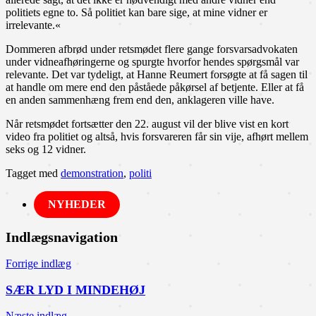
politiets egne to. Så politiet kan bare sige, at mine vidner er
irrelevante.«
Dommeren afbrød under retsmødet flere gange forsvarsadvokaten
under vidneafhøringerne og spurgte hvorfor hendes spørgsmål var
relevante. Det var tydeligt, at Hanne Reumert forsøgte at få sagen til
at handle om mere end den påståede påkørsel af betjente. Eller at få
en anden sammenhæng frem end den, anklageren ville have.
Når retsmødet fortsætter den 22. august vil der blive vist en kort
video fra politiet og altså, hvis forsvareren får sin vije, afhørt mellem
seks og 12 vidner.
Tagget med
demonstration
,
politi
NYHEDER
Indlægsnavigation
Forrige indlæg
SÆR LYD I MINDEHØJ
Næste indlæg