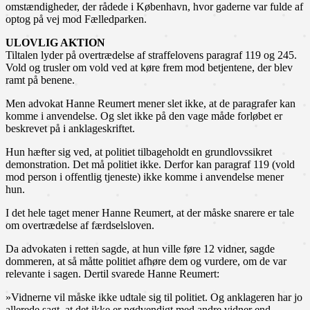
omstændigheder, der rådede i København, hvor gaderne var fulde af
optog på vej mod Fælledparken.
ULOVLIG AKTION
Tiltalen lyder på overtrædelse af straffelovens paragraf 119 og 245.
Vold og trusler om vold ved at køre frem mod betjentene, der blev
ramt på benene.
Men advokat Hanne Reumert mener slet ikke, at de paragrafer kan
komme i anvendelse. Og slet ikke på den vage måde forløbet er
beskrevet på i anklageskriftet.
Hun hæfter sig ved, at politiet tilbageholdt en grundlovssikret
demonstration. Det må politiet ikke. Derfor kan paragraf 119 (vold
mod person i offentlig tjeneste) ikke komme i anvendelse mener
hun.
I det hele taget mener Hanne Reumert, at der måske snarere er tale
om overtrædelse af færdselsloven.
Da advokaten i retten sagde, at hun ville føre 12 vidner, sagde
dommeren, at så måtte politiet afhøre dem og vurdere, om de var
relevante i sagen. Dertil svarede Hanne Reumert:
»Vidnerne vil måske ikke udtale sig til politiet. Og anklageren har jo
allerede sagt, at det ikke er nødvendigt med andre vidner end