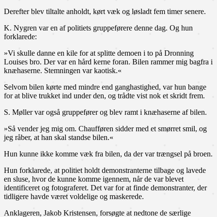
Derefter blev tiltalte anholdt, kørt væk og løsladt fem timer senere.
K. Nygren var en af politiets gruppeførere denne dag. Og hun
forklarede:
»Vi skulle danne en kile for at splitte demoen i to på Dronning
Louises bro. Der var en hård kerne foran. Bilen rammer mig bagfra i
knæhaserne. Stemningen var kaotisk.«
Selvom bilen kørte med mindre end ganghastighed, var hun bange
for at blive trukket ind under den, og trådte vist nok et skridt frem.
S. Møller var også gruppefører og blev ramt i knæhaserne af bilen.
»Så vender jeg mig om. Chaufføren sidder med et smørret smil, og
jeg råber, at han skal standse bilen.«
Hun kunne ikke komme væk fra bilen, da der var trængsel på broen.
Hun forklarede, at politiet holdt demonstranterne tilbage og lavede
en sluse, hvor de kunne komme igennem, når de var blevet
identificeret og fotograferet. Det var for at finde demonstranter, der
tidligere havde været voldelige og maskerede.
Anklageren, Jakob Kristensen, forsøgte at nedtone de særlige