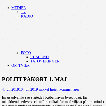
MEDIER
TV
RADIO
FOTO
RUSLAND
TATOVERINGER
OM TVflux
POLITI PÅKØRT 1. MAJ
4. juli 2019
10. juli 2019
mikkel
Ingen kommentarer
En usædvanlig sag startede i Københavns byret i dag. En
midaldrende erhvervschauffør er tiltalt for med vilje at påkøre mindst
to betjente under en kontroversiel politiaktion på Dronning Louises