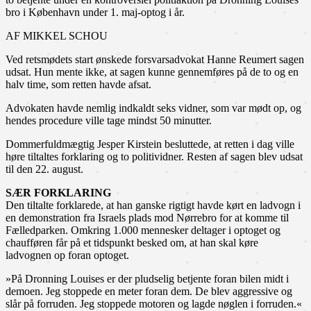
bro i København under 1. maj-optog i år.
AF MIKKEL SCHOU
Ved retsmødets start ønskede forsvarsadvokat Hanne Reumert sagen
udsat. Hun mente ikke, at sagen kunne gennemføres på de to og en
halv time, som retten havde afsat.
Advokaten havde nemlig indkaldt seks vidner, som var mødt op, og
hendes procedure ville tage mindst 50 minutter.
Dommerfuldmægtig Jesper Kirstein besluttede, at retten i dag ville
høre tiltaltes forklaring og to politividner. Resten af sagen blev udsat
til den 22. august.
SÆR FORKLARING
Den tiltalte forklarede, at han ganske rigtigt havde kørt en ladvogn i
en demonstration fra Israels plads mod Nørrebro for at komme til
Fælledparken. Omkring 1.000 mennesker deltager i optoget og
chaufføren får på et tidspunkt besked om, at han skal køre
ladvognen op foran optoget.
»På Dronning Louises er der pludselig betjente foran bilen midt i
demoen. Jeg stoppede en meter foran dem. De blev aggressive og
slår på forruden. Jeg stoppede motoren og lagde nøglen i forruden.«