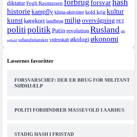
hash
forbrug
forsvar
diktatur
Fogh Rasmussen
historie
kultur
kampfly
kold krig
klima-aktivister
miljø
kunst
overvågning
kørekort
landbrug
PET
politi
politik
Rusland
Putin
revolution
tålt
økonomi
økologi
videnskab
udlandsdansker
ophold
Læsernes favoritter
FORSVARSCHEF: DER ER BRUG FOR MILITANT
NØDHJÆLP
POLITI FORHINDRER MASSEVOLD I AARHUS
STADIG HASH I FRISTAD