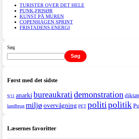
TURISTER OVER DET HELE
PUNK-FRISØR
KUNST PÅ MUREN
COPENHAGEN SPRINT
FRISTADENS ENERGI
Søg
Søg
Først med det sidste
demonstration
bureaukrati
anarki
diktat
9/11
politi
politik
miljø
overvågning
Pu
landbrug
PET
Læsernes favoritter