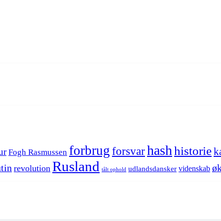
hash
forbrug
historie
forsvar
k
ur
Fogh Rasmussen
Rusland
tin
øk
revolution
videnskab
udlandsdansker
tålt ophold