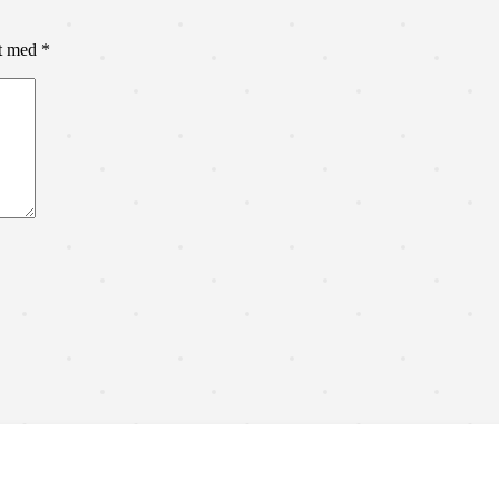
et med
*