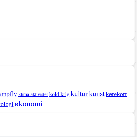
kultur
kunst
ampfly
kørekort
kold krig
klima-aktivister
økonomi
ologi