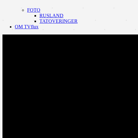
FOTO
RUSLAND
TATOVERINGER
OM TVflux