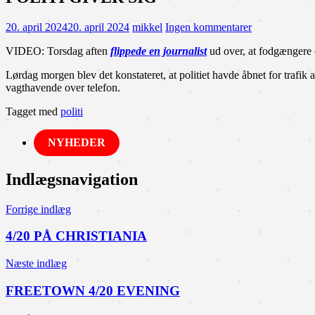
20. april 2024
20. april 2024
mikkel
Ingen kommentarer
VIDEO: Torsdag aften
flippede en journalist
ud over, at fodgængere 
Lørdag morgen blev det konstateret, at politiet havde åbnet for trafik 
vagthavende over telefon.
Tagget med
politi
NYHEDER
Indlægsnavigation
Forrige indlæg
4/20 PÅ CHRISTIANIA
Næste indlæg
FREETOWN 4/20 EVENING