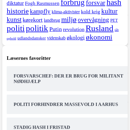
hash
forbrug
forsvar
diktatur
Fogh Rasmussen
historie
kultur
kampfly
kold krig
klima-aktivister
miljø
kunst
overvågning
kørekort
landbrug
PET
politi
politik
Rusland
Putin
revolution
tålt
økonomi
økologi
videnskab
udlandsdansker
ophold
Læsernes favoritter
FORSVARSCHEF: DER ER BRUG FOR MILITANT
NØDHJÆLP
POLITI FORHINDRER MASSEVOLD I AARHUS
STADIG HASH I FRISTAD