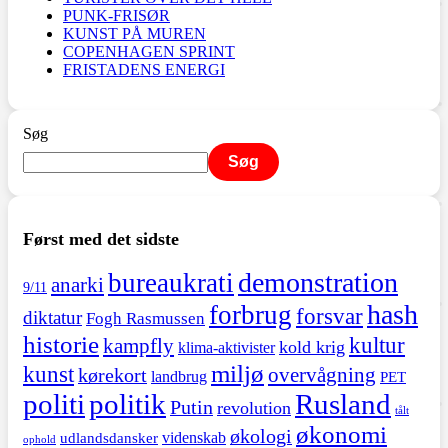
PUNK-FRISØR
KUNST PÅ MUREN
COPENHAGEN SPRINT
FRISTADENS ENERGI
Søg
Søg
Først med det sidste
demonstration
bureaukrati
anarki
9/11
hash
forbrug
forsvar
diktatur
Fogh Rasmussen
historie
kultur
kampfly
kold krig
klima-aktivister
miljø
kunst
overvågning
kørekort
landbrug
PET
politi
politik
Rusland
Putin
revolution
tålt
økonomi
økologi
videnskab
udlandsdansker
ophold