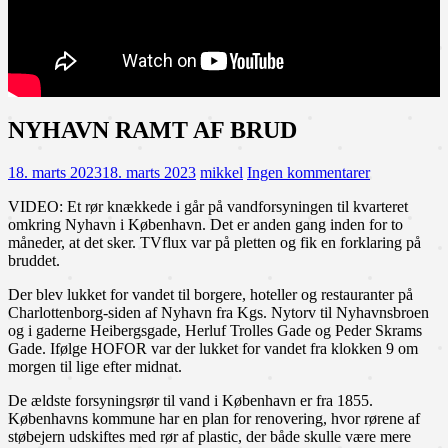
NYHAVN RAMT AF BRUD
18. marts 2023
18. marts 2023
mikkel
Ingen kommentarer
VIDEO: Et rør knækkede i går på vandforsyningen til kvarteret
omkring Nyhavn i København. Det er anden gang inden for to
måneder, at det sker. TVflux var på pletten og fik en forklaring på
bruddet.
Der blev lukket for vandet til borgere, hoteller og restauranter på
Charlottenborg-siden af Nyhavn fra Kgs. Nytorv til Nyhavnsbroen
og i gaderne Heibergsgade, Herluf Trolles Gade og Peder Skrams
Gade. Ifølge HOFOR var der lukket for vandet fra klokken 9 om
morgen til lige efter midnat.
De ældste forsyningsrør til vand i København er fra 1855.
Københavns kommune har en plan for renovering, hvor rørene af
støbejern udskiftes med rør af plastic, der både skulle være mere