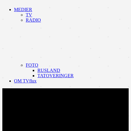
MEDIER
TV
RADIO
FOTO
RUSLAND
TATOVERINGER
OM TVflux