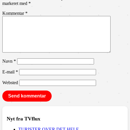
markeret med
*
Kommentar
*
Navn
*
E-mail
*
Websted
Nyt fra TVflux
TURISTER OVER DET HELE