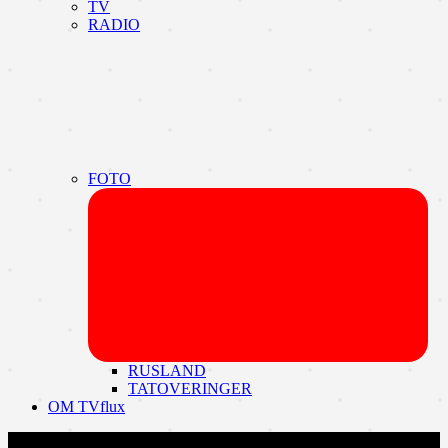
TV
RADIO
FOTO
Udvi
unde
RUSLAND
TATOVERINGER
OM TVflux