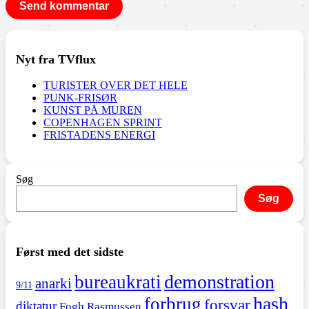
Nyt fra TVflux
TURISTER OVER DET HELE
PUNK-FRISØR
KUNST PÅ MUREN
COPENHAGEN SPRINT
FRISTADENS ENERGI
Søg
Søg
Først med det sidste
demonstration
bureaukrati
anarki
9/11
hash
forbrug
forsvar
diktatur
Fogh Rasmussen