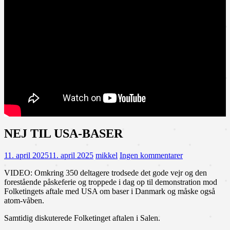
NEJ TIL USA-BASER
11. april 2025
11. april 2025
mikkel
Ingen kommentarer
VIDEO: Omkring 350 deltagere trodsede det gode vejr og den
forestående påskeferie og troppede i dag op til demonstration mod
Folketingets aftale med USA om baser i Danmark og måske også
atom-våben.
Samtidig diskuterede Folketinget aftalen i Salen.