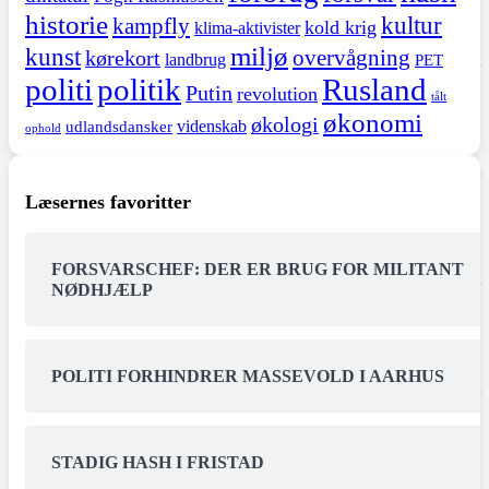
historie
kultur
kampfly
kold krig
klima-aktivister
miljø
kunst
overvågning
kørekort
landbrug
PET
politi
politik
Rusland
Putin
revolution
tålt
økonomi
økologi
videnskab
udlandsdansker
ophold
Læsernes favoritter
FORSVARSCHEF: DER ER BRUG FOR MILITANT
NØDHJÆLP
POLITI FORHINDRER MASSEVOLD I AARHUS
STADIG HASH I FRISTAD