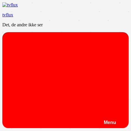
Videre
til
tvflux
indhold
Det, de andre ikke ser
Menu