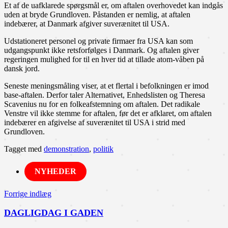
Et af de uafklarede spørgsmål er, om aftalen overhovedet kan indgås
uden at bryde Grundloven. Påstanden er nemlig, at aftalen
indebærer, at Danmark afgiver suverænitet til USA.
Udstationeret personel og private firmaer fra USA kan som
udgangspunkt ikke retsforfølges i Danmark. Og aftalen giver
regeringen mulighed for til en hver tid at tillade atom-våben på
dansk jord.
Seneste meningsmåling viser, at et flertal i befolkningen er imod
base-aftalen. Derfor taler Alternativet, Enhedslisten og Theresa
Scavenius nu for en folkeafstemning om aftalen. Det radikale
Venstre vil ikke stemme for aftalen, før det er afklaret, om aftalen
indebærer en afgivelse af suverænitet til USA i strid med
Grundloven.
Tagget med
demonstration
,
politik
NYHEDER
Indlægsnavigation
Forrige indlæg
DAGLIGDAG I GADEN