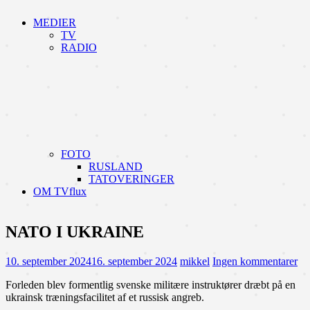
MEDIER
TV
RADIO
FOTO
RUSLAND
TATOVERINGER
OM TVflux
NATO I UKRAINE
10. september 2024
16. september 2024
mikkel
Ingen kommentarer
Forleden blev formentlig svenske militære instruktører dræbt på en
ukrainsk træningsfacilitet af et russisk angreb.