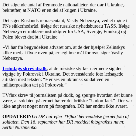
Det stigende antal af fremmede nationaliteter, der dør i Ukraine,
bekræfter, at NATO er en del af krigen i Ukraine.
Det siger Ruslands repræsentant, Vasily Nebenzya, ved et møde i
FNs sikkerhedsråd, ifølge det russiske nyhedsbureau TASS. Ifølge
Nebenzya er militære instruktører fra USA, Sverige, Frankrig og
Polen blevet dræbt i Ukraine.
»Vi har fra begyndelsen advaret om, at de der hjælper Zelinskys
klike med at flyde oven på, er legitime mål for os«, siger Vasily
Nebenzya.
I søndags skrev dr.dk
, at de russiske styrker nærmede sig den
vigtige by Pokrovsk i Ukraine. Det ovenstående foto ledsagede
artiklen med teksten: “Her ses en ukrainsk soldat ved en
militærposition tæt på Pokrovsk.”
TVflux skrev til journalisten på dr.dk, og spurgte hvordan det kunne
være, at soldaten på ærmet bærer det britiske “Union Jack”. Der var
ikke angivet noget navn på fotografen. DR har endnu ikke svaret.
OPDATERING:
DR har efter TVflux’ henvendelse fjernet foto af
soldaten.
Den 16. september har DR meddelt fotografens navn:
Serhii Nuzhnenko.