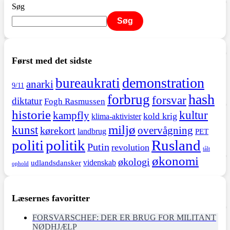
Søg
Søg
Først med det sidste
demonstration
bureaukrati
anarki
9/11
hash
forbrug
forsvar
diktatur
Fogh Rasmussen
historie
kultur
kampfly
kold krig
klima-aktivister
miljø
kunst
overvågning
kørekort
landbrug
PET
politi
politik
Rusland
Putin
revolution
tålt
økonomi
økologi
videnskab
udlandsdansker
ophold
Læsernes favoritter
FORSVARSCHEF: DER ER BRUG FOR MILITANT
NØDHJÆLP