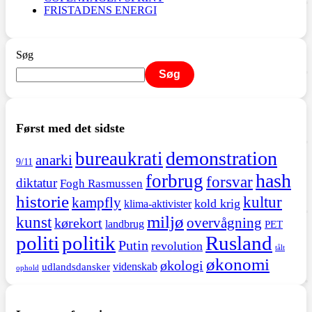
FRISTADENS ENERGI
Søg
Søg
Først med det sidste
demonstration
bureaukrati
anarki
9/11
hash
forbrug
forsvar
diktatur
Fogh Rasmussen
historie
kultur
kampfly
kold krig
klima-aktivister
miljø
kunst
overvågning
kørekort
landbrug
PET
politi
politik
Rusland
Putin
revolution
tålt
økonomi
økologi
videnskab
udlandsdansker
ophold