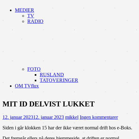
MEDIER
TV
RADIO
FOTO
RUSLAND
TATOVERINGER
OM TVflux
MIT ID DELVIST LUKKET
12. januar 2023
12. januar 2023
mikkel
Ingen kommentarer
Siden i går klokken 15 har der ikke været normal drift hos e-Boks.
Det fremgår ellers på deres hjemmeside, at driften er normal.