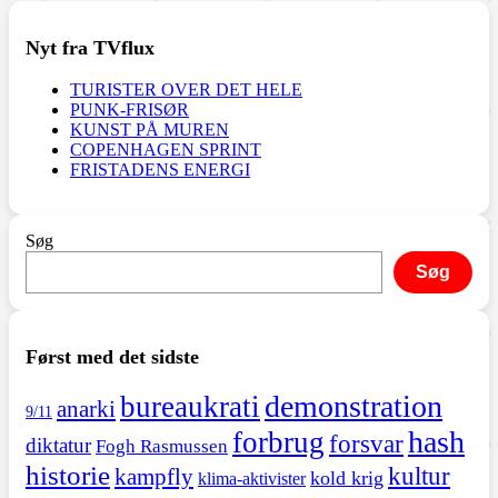
Nyt fra TVflux
TURISTER OVER DET HELE
PUNK-FRISØR
KUNST PÅ MUREN
COPENHAGEN SPRINT
FRISTADENS ENERGI
Søg
Søg
Først med det sidste
demonstration
bureaukrati
anarki
9/11
hash
forbrug
forsvar
diktatur
Fogh Rasmussen
historie
kultur
kampfly
kold krig
klima-aktivister