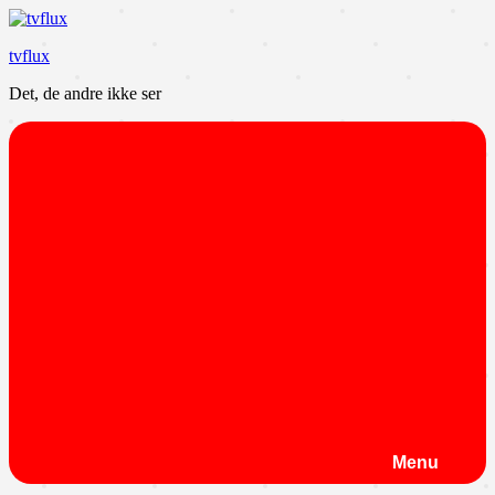
Videre
til
tvflux
indhold
Det, de andre ikke ser
Menu