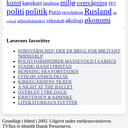
miljø
kunst
overvågning
kørekort
landbrug
PET
politi
politik
Rusland
Putin
revolution
tålt
økonomi
økologi
videnskab
udlandsdansker
ophold
Læsernes favoritter
FORSVARSCHEF: DER ER BRUG FOR MILITANT
NØDHJÆLP
POLITI FORHINDRER MASSEVOLD I AARHUS
STADIG HASH I FRISTAD
HONNING FRA FORSTADEN
LYDLØS ANHOLDELSE
KIRKEGÅRDENS TRÆER
A NIGHT AT THE BALLET
OVERLEV I TRE DAGE
KRISTENSEN & KØHNKE
LITERATURHAUS FLYTTER
Grundlagt i frihed i 2005. Udgivet under medieansvarsloven.
TVflux er tilmeldt Dansk Pressenævn.