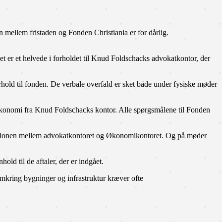
 mellem fristaden og Fonden Christiania er for dårlig.
aet er et helvede i forholdet til Knud Foldschacks advokatkontor, der
rhold til fonden. De verbale overfald er sket både under fysiske møder
økonomi fra Knud Foldschacks kontor. Alle spørgsmålene til Fonden
kationen mellem advokatkontoret og Økonomikontoret. Og på møder
old til de aftaler, der er indgået.
kring bygninger og infrastruktur kræver ofte