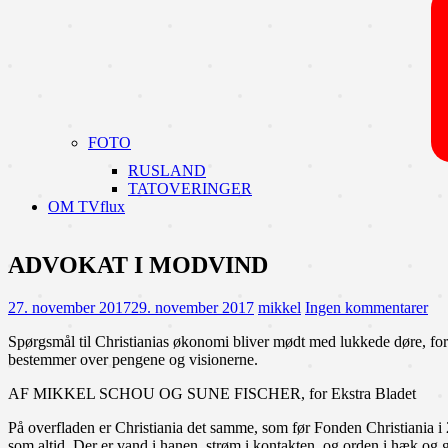
FOTO
RUSLAND
TATOVERINGER
OM TVflux
ADVOKAT I MODVIND
27. november 2017
29. november 2017
mikkel
Ingen kommentarer
Spørgsmål til Christianias økonomi bliver mødt med lukkede døre, forti
bestemmer over pengene og visionerne.
AF MIKKEL SCHOU OG SUNE FISCHER, for Ekstra Bladet
På overfladen er Christiania det samme, som før Fonden Christiania i 201
som altid. Der er vand i hanen, strøm i kontakten, og orden i hæk og 