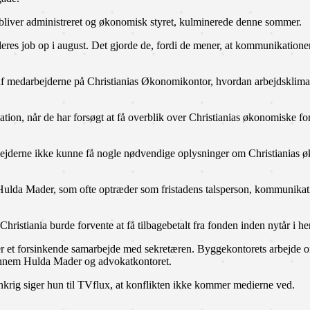
 bliver administreret og økonomisk styret, kulminerede denne sommer.
res job op i august. Det gjorde de, fordi de mener, at kommunikationen
 ene af medarbejderne på Christianias Økonomikontor, hvordan arbejdsklim
ion, når de har forsøgt at få overblik over Christianias økonomiske fo
bejderne ikke kunne få nogle nødvendige oplysninger om Christianias 
, Hulda Mader, som ofte optræder som fristadens talsperson, kommuni
istiania burde forvente at få tilbagebetalt fra fonden inden nytår i henh
r et forsinkende samarbejde med sekretæren. Byggekontorets arbejde om
ennem Hulda Mader og advokatkontoret.
nkrig siger hun til TVflux, at konflikten ikke kommer medierne ved.