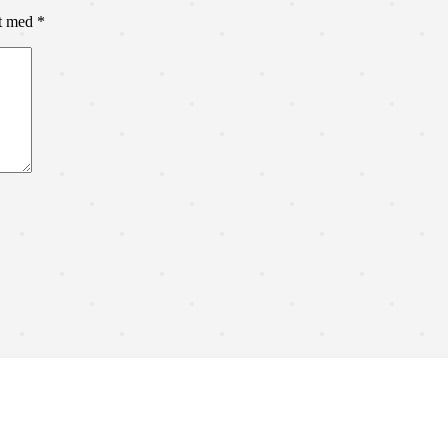
et med
*