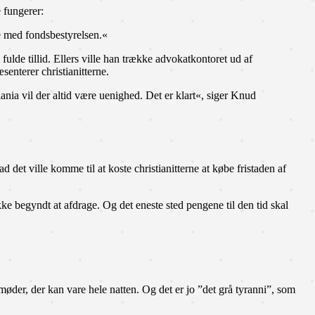
 fungerer:
se med fondsbestyrelsen.«
lde tillid. Ellers ville han trække advokatkontoret ud af
senterer christianitterne.
ania vil der altid være uenighed. Det er klart«, siger Knud
et ville komme til at koste christianitterne at købe fristaden af
kke begyndt at afdrage. Og det eneste sted pengene til den tid skal
møder, der kan vare hele natten. Og det er jo ”det grå tyranni”, som