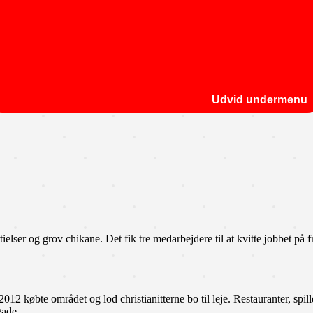
Udvid undermenu
elser og grov chikane. Det fik tre medarbejdere til at kvitte jobbet på 
2 købte området og lod christianitterne bo til leje. Restauranter, spilles
gade.