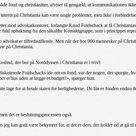
e fond og christianitter, afviser til gengæld, at kommunikationen ikke
 internt på Christiania kan være nogle problemer, men ikke i forbindel
t mod advokatkontoret, forlangte Knud Foldschack at få Christianias fu
ter fuld opbakning fra den såkaldte Kontaktgruppe, som i princippet repræ
m advokat er tilfredsstillende. Men når der bor 900 mennesker på Christi
ne på Christiania.
lind, der bor på Norddyssen i Christiania er i tvivl:
uterede Foldschacks ide om en fond, var der nogen, der spurgte, hvad d
r et hus uden at lægge et budget?«, spørger hun.
tte tage for at betale staten for herlighederne. De lån er fonden endnu i
 men det er beslutningsprocessen også.
 jeg kan godt være bekymret for, at det er dem, der holder ud at gå til 