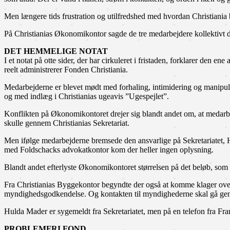
Men længere tids frustration og utilfredshed med hvordan Christiania
På Christianias Økonomikontor sagde de tre medarbejdere kollektivt de
DET HEMMELIGE NOTAT
I et notat på otte sider, der har cirkuleret i fristaden, forklarer den
reelt administrerer Fonden Christiania.
Medarbejderne er blevet mødt med forhaling, intimidering og manipulat
og med indlæg i Christianias ugeavis ”Ugespejlet”.
Konflikten på Økonomikontoret drejer sig blandt andet om, at medar
skulle gennem Christianias Sekretariat.
Men ifølge medarbejderne bremsede den ansvarlige på Sekretariatet
med Foldschacks advokatkontor kom der heller ingen oplysning.
Blandt andet efterlyste Økonomikontoret størrelsen på det beløb, som Chr
Fra Christianias Byggekontor begyndte der også at komme klager ove
myndighedsgodkendelse. Og kontakten til myndighederne skal gå g
Hulda Mader er sygemeldt fra Sekretariatet, men på en telefon fra Fra
PROBLEMFRI FOND