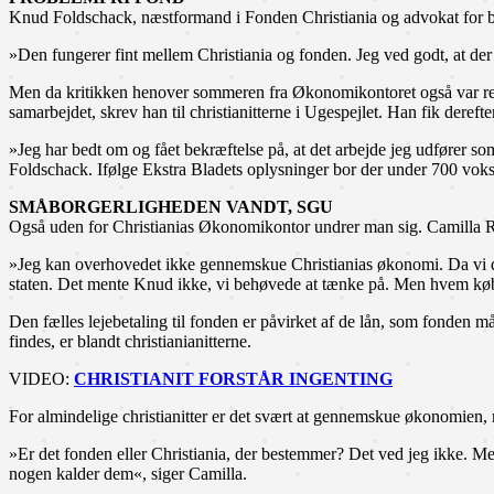
Knud Foldschack, næstformand i Fonden Christiania og advokat for båd
»Den fungerer fint mellem Christiania og fonden. Jeg ved godt, at der
Men da kritikken henover sommeren fra Økonomikontoret også var rette
samarbejdet, skrev han til christianitterne i Ugespejlet. Han fik deref
»Jeg har bedt om og fået bekræftelse på, at det arbejde jeg udfører so
Foldschack. Ifølge Ekstra Bladets oplysninger bor der under 700 voks
SMÅBORGERLIGHEDEN VANDT, SGU
Også uden for Christianias Økonomikontor undrer man sig. Camilla Ros
»Jeg kan overhovedet ikke gennemskue Christianias økonomi. Da vi disk
staten. Det mente Knud ikke, vi behøvede at tænke på. Men hvem købe
Den fælles lejebetaling til fonden er påvirket af de lån, som fonden må
findes, er blandt christianianitterne.
VIDEO:
CHRISTIANIT FORSTÅR INGENTING
For almindelige christianitter er det svært at gennemskue økonomien,
»Er det fonden eller Christiania, der bestemmer? Det ved jeg ikke. Men
nogen kalder dem«, siger Camilla.