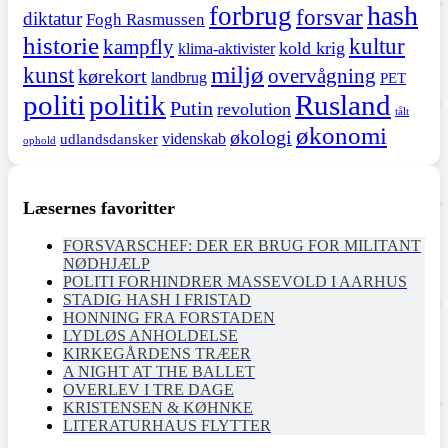
hash
forbrug
forsvar
diktatur
Fogh Rasmussen
historie
kultur
kampfly
kold krig
klima-aktivister
miljø
kunst
overvågning
kørekort
landbrug
PET
politi
politik
Rusland
Putin
revolution
tålt
økonomi
økologi
videnskab
udlandsdansker
ophold
Læsernes favoritter
FORSVARSCHEF: DER ER BRUG FOR MILITANT
NØDHJÆLP
POLITI FORHINDRER MASSEVOLD I AARHUS
STADIG HASH I FRISTAD
HONNING FRA FORSTADEN
LYDLØS ANHOLDELSE
KIRKEGÅRDENS TRÆER
A NIGHT AT THE BALLET
OVERLEV I TRE DAGE
KRISTENSEN & KØHNKE
LITERATURHAUS FLYTTER