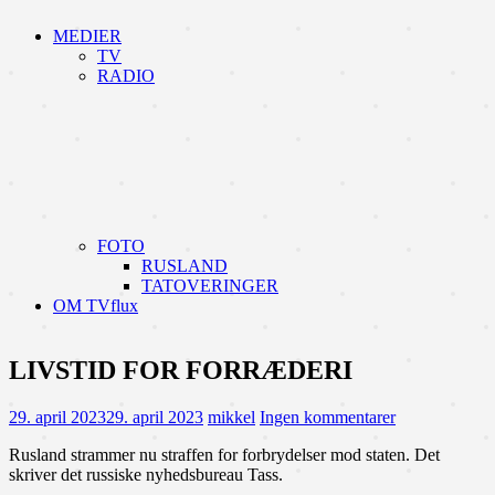
MEDIER
TV
RADIO
FOTO
RUSLAND
TATOVERINGER
OM TVflux
LIVSTID FOR FORRÆDERI
29. april 2023
29. april 2023
mikkel
Ingen kommentarer
Rusland strammer nu straffen for forbrydelser mod staten. Det
skriver det russiske nyhedsbureau Tass.