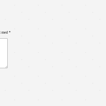
et med
*