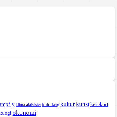
kultur
kunst
ampfly
kørekort
kold krig
klima-aktivister
økonomi
ologi