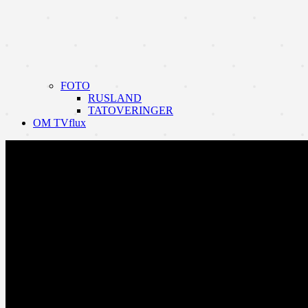
FOTO
RUSLAND
TATOVERINGER
OM TVflux