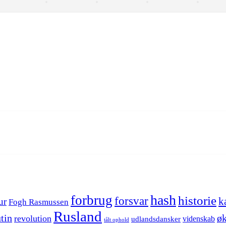
hash
forbrug
historie
forsvar
k
ur
Fogh Rasmussen
Rusland
tin
øk
revolution
videnskab
udlandsdansker
tålt ophold