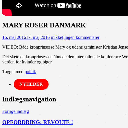
MARY ROSER DANMARK
16. maj 2016
17. maj 2016
mikkel
Ingen kommentarer
VIDEO: Både kronprinsesse Mary og udenrigsminister Kristian Jensen 
Det skete da kronprinsessen åbnede den internationale konference Wo
verden for kvinder og piger.
Tagget med
politik
NYHEDER
Indlægsnavigation
Forrige indlæg
OPFORDRING: REVOLTE !