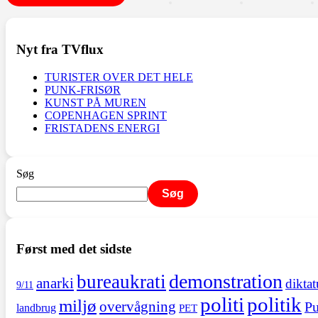
Nyt fra TVflux
TURISTER OVER DET HELE
PUNK-FRISØR
KUNST PÅ MUREN
COPENHAGEN SPRINT
FRISTADENS ENERGI
Søg
Søg
Først med det sidste
demonstration
bureaukrati
anarki
diktat
9/11
politi
politik
miljø
overvågning
Pu
landbrug
PET