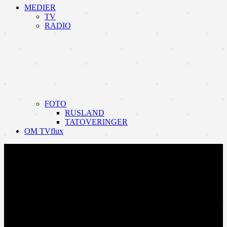
MEDIER
TV
RADIO
FOTO
RUSLAND
TATOVERINGER
OM TVflux