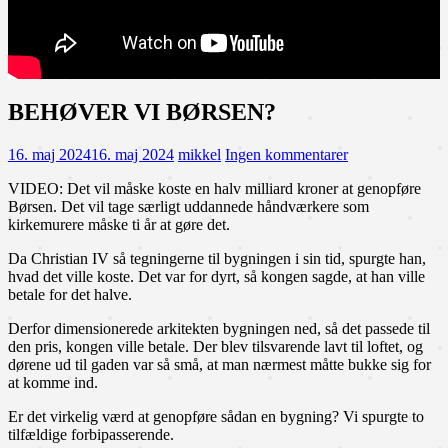
BEHØVER VI BØRSEN?
16. maj 2024
16. maj 2024
mikkel
Ingen kommentarer
VIDEO: Det vil måske koste en halv milliard kroner at genopføre
Børsen. Det vil tage særligt uddannede håndværkere som
kirkemurere måske ti år at gøre det.
Da Christian IV så tegningerne til bygningen i sin tid, spurgte han,
hvad det ville koste. Det var for dyrt, så kongen sagde, at han ville
betale for det halve.
Derfor dimensionerede arkitekten bygningen ned, så det passede til
den pris, kongen ville betale. Der blev tilsvarende lavt til loftet, og
dørene ud til gaden var så små, at man nærmest måtte bukke sig for
at komme ind.
Er det virkelig værd at genopføre sådan en bygning? Vi spurgte to
tilfældige forbipasserende.