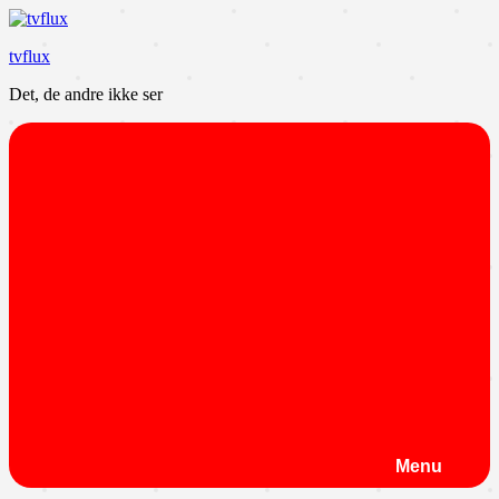
Videre
til
tvflux
indhold
Det, de andre ikke ser
Menu