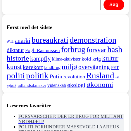
Søg
Først med det sidste
demonstration
bureaukrati
anarki
9/11
hash
forbrug
forsvar
diktatur
Fogh Rasmussen
historie
kultur
kampfly
kold krig
klima-aktivister
miljø
kunst
overvågning
kørekort
landbrug
PET
politi
politik
Rusland
Putin
revolution
tålt
økonomi
økologi
videnskab
udlandsdansker
ophold
Læsernes favoritter
FORSVARSCHEF: DER ER BRUG FOR MILITANT
NØDHJÆLP
POLITI FORHINDRER MASSEVOLD I AARHUS