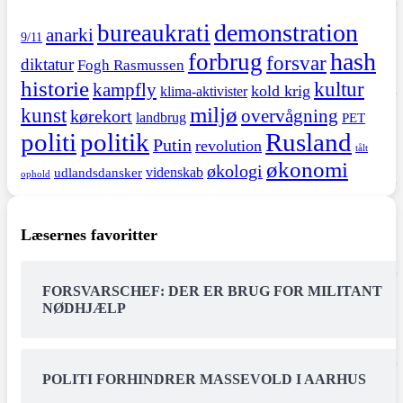
demonstration
bureaukrati
anarki
9/11
hash
forbrug
forsvar
diktatur
Fogh Rasmussen
historie
kultur
kampfly
kold krig
klima-aktivister
miljø
kunst
overvågning
kørekort
landbrug
PET
politi
politik
Rusland
Putin
revolution
tålt
økonomi
økologi
videnskab
udlandsdansker
ophold
Læsernes favoritter
FORSVARSCHEF: DER ER BRUG FOR MILITANT
NØDHJÆLP
POLITI FORHINDRER MASSEVOLD I AARHUS