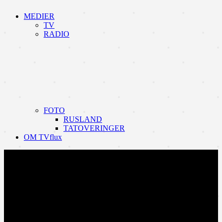
MEDIER
TV
RADIO
FOTO
RUSLAND
TATOVERINGER
OM TVflux