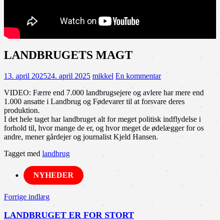
LANDBRUGETS MAGT
13. april 2025
24. april 2025
mikkel
En kommentar
VIDEO: Færre end 7.000 landbrugsejere og avlere har mere end
1.000 ansatte i Landbrug og Fødevarer til at forsvare deres
produktion.
I det hele taget har landbruget alt for meget politisk indflydelse i
forhold til, hvor mange de er, og hvor meget de ødelægger for os
andre, mener gårdejer og journalist Kjeld Hansen.
Tagget med
landbrug
NYHEDER
Indlægsnavigation
Forrige indlæg
LANDBRUGET ER FOR STORT