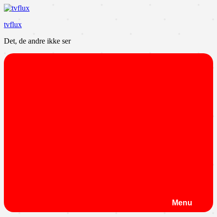
Videre
til
tvflux
indhold
Det, de andre ikke ser
Menu