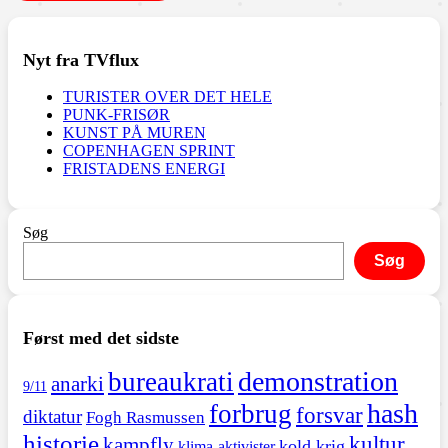
Nyt fra TVflux
TURISTER OVER DET HELE
PUNK-FRISØR
KUNST PÅ MUREN
COPENHAGEN SPRINT
FRISTADENS ENERGI
Søg
Søg
Først med det sidste
demonstration
bureaukrati
anarki
9/11
hash
forbrug
forsvar
diktatur
Fogh Rasmussen
historie
kultur
kampfly
kold krig
klima-aktivister