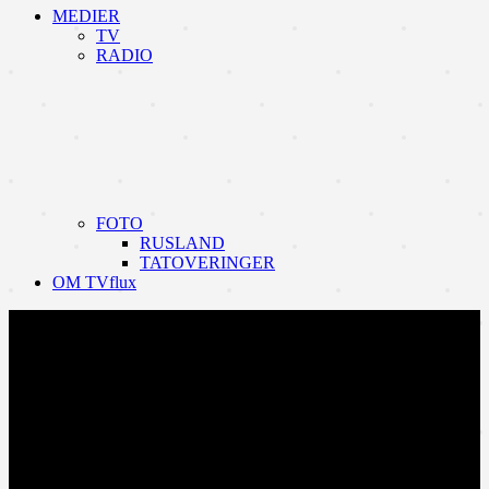
MEDIER
TV
RADIO
FOTO
RUSLAND
TATOVERINGER
OM TVflux