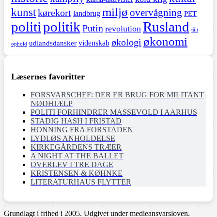
miljø
kunst
overvågning
kørekort
landbrug
PET
politi
politik
Rusland
Putin
revolution
tålt
økonomi
økologi
videnskab
udlandsdansker
ophold
Læsernes favoritter
FORSVARSCHEF: DER ER BRUG FOR MILITANT
NØDHJÆLP
POLITI FORHINDRER MASSEVOLD I AARHUS
STADIG HASH I FRISTAD
HONNING FRA FORSTADEN
LYDLØS ANHOLDELSE
KIRKEGÅRDENS TRÆER
A NIGHT AT THE BALLET
OVERLEV I TRE DAGE
KRISTENSEN & KØHNKE
LITERATURHAUS FLYTTER
Grundlagt i frihed i 2005. Udgivet under medieansvarsloven.