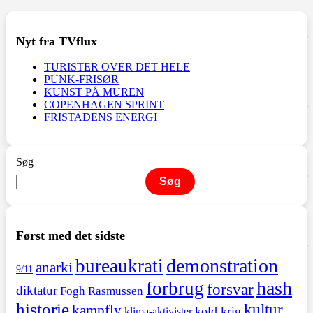
Nyt fra TVflux
TURISTER OVER DET HELE
PUNK-FRISØR
KUNST PÅ MUREN
COPENHAGEN SPRINT
FRISTADENS ENERGI
Søg
Søg
Først med det sidste
demonstration
bureaukrati
anarki
9/11
hash
forbrug
forsvar
diktatur
Fogh Rasmussen
historie
kultur
kampfly
kold krig
klima-aktivister