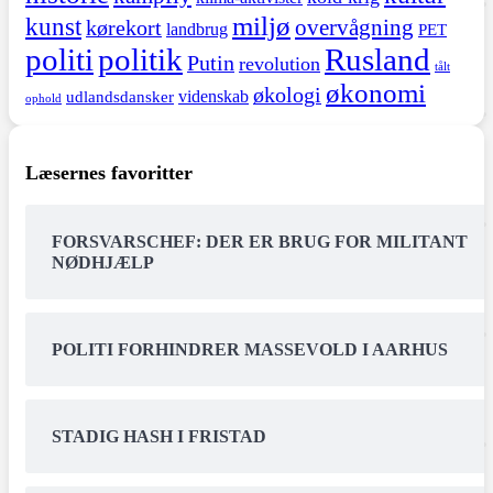
miljø
kunst
overvågning
kørekort
landbrug
PET
politi
politik
Rusland
Putin
revolution
tålt
økonomi
økologi
videnskab
udlandsdansker
ophold
Læsernes favoritter
FORSVARSCHEF: DER ER BRUG FOR MILITANT
NØDHJÆLP
POLITI FORHINDRER MASSEVOLD I AARHUS
STADIG HASH I FRISTAD