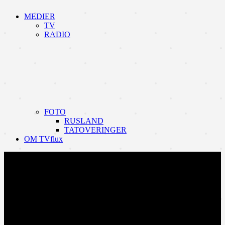
MEDIER
TV
RADIO
FOTO
RUSLAND
TATOVERINGER
OM TVflux