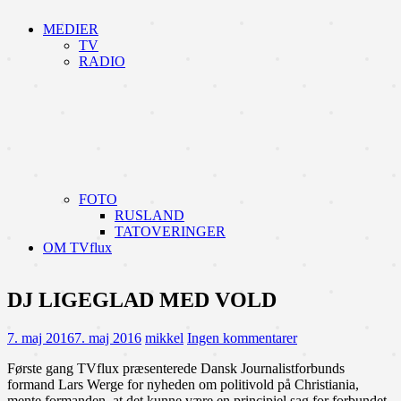
MEDIER
TV
RADIO
FOTO
RUSLAND
TATOVERINGER
OM TVflux
DJ LIGEGLAD MED VOLD
7. maj 2016
7. maj 2016
mikkel
Ingen kommentarer
Første gang TVflux præsenterede Dansk Journalistforbunds
formand Lars Werge for nyheden om politivold på Christiania,
mente formanden, at det kunne være en principiel sag for forbundet