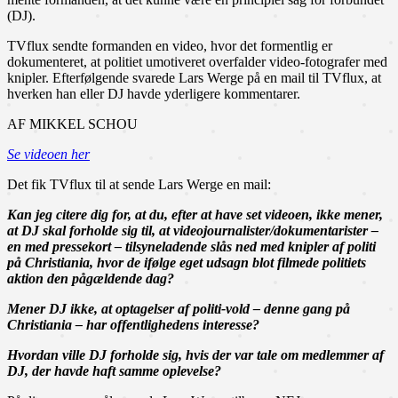
(DJ).
TVflux sendte formanden en video, hvor det formentlig er
dokumenteret, at politiet umotiveret overfalder video-fotografer med
knipler. Efterfølgende svarede Lars Werge på en mail til TVflux, at
hverken han eller DJ havde yderligere kommentarer.
AF MIKKEL SCHOU
Se videoen her
Det fik TVflux til at sende Lars Werge en mail:
Kan jeg citere dig for, at du, efter at have set videoen, ikke mener,
at DJ skal forholde sig til, at videojournalister/
dokumentarister –
en med pressekort – tilsyneladende slås ned med knipler af politi
på Christiania, hvor de ifølge eget udsagn blot filmede politiets
aktion den pågældende dag?
Mener DJ ikke, at optagelser af politi-vold – denne gang på
Christiania – har offentlighedens interesse?
Hvordan ville DJ forholde sig, hvis der var tale om medlemmer af
DJ, der havde haft samme oplevelse?