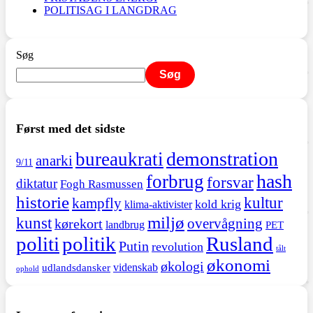
POLITISAG I LANGDRAG
Søg
Søg
Først med det sidste
demonstration
bureaukrati
anarki
9/11
hash
forbrug
forsvar
diktatur
Fogh Rasmussen
historie
kultur
kampfly
kold krig
klima-aktivister
miljø
kunst
overvågning
kørekort
landbrug
PET
politi
politik
Rusland
Putin
revolution
tålt
økonomi
økologi
videnskab
udlandsdansker
ophold