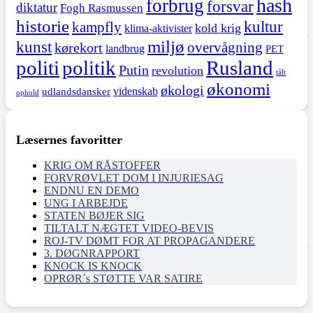
hash
forbrug
forsvar
diktatur
Fogh Rasmussen
historie
kultur
kampfly
kold krig
klima-aktivister
miljø
kunst
overvågning
kørekort
landbrug
PET
politi
politik
Rusland
Putin
revolution
tålt
økonomi
økologi
videnskab
udlandsdansker
ophold
Læsernes favoritter
KRIG OM RÅSTOFFER
FORVRØVLET DOM I INJURIESAG
ENDNU EN DEMO
UNG I ARBEJDE
STATEN BØJER SIG
TILTALT NÆGTET VIDEO-BEVIS
ROJ-TV DØMT FOR AT PROPAGANDERE
3. DØGNRAPPORT
KNOCK IS KNOCK
OPRØR´s STØTTE VAR SATIRE