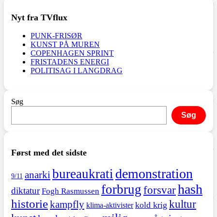
Nyt fra TVflux
PUNK-FRISØR
KUNST PÅ MUREN
COPENHAGEN SPRINT
FRISTADENS ENERGI
POLITISAG I LANGDRAG
Søg
Søg
Først med det sidste
demonstration
bureaukrati
anarki
9/11
hash
forbrug
forsvar
diktatur
Fogh Rasmussen
historie
kultur
kampfly
kold krig
klima-aktivister