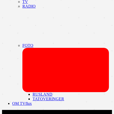
TV
RADIO
FOTO
Udvi
unde
RUSLAND
TATOVERINGER
OM TVflux