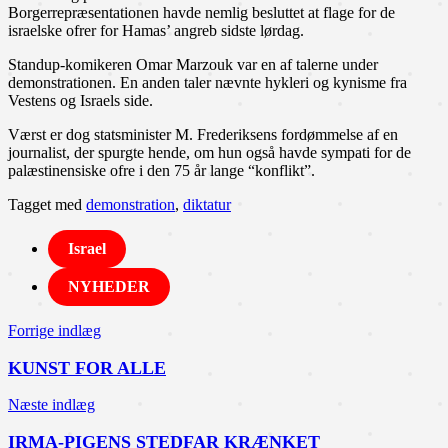
Borgerrepræsentationen havde nemlig besluttet at flage for de
israelske ofrer for Hamas’ angreb sidste lørdag.
Standup-komikeren Omar Marzouk var en af talerne under
demonstrationen. En anden taler nævnte hykleri og kynisme fra
Vestens og Israels side.
Værst er dog statsminister M. Frederiksens fordømmelse af en
journalist, der spurgte hende, om hun også havde sympati for de
palæstinensiske ofre i den 75 år lange “konflikt”.
Tagget med
demonstration
,
diktatur
Israel
NYHEDER
Indlægsnavigation
Forrige indlæg
KUNST FOR ALLE
Næste indlæg
IRMA-PIGENS STEDFAR KRÆNKET