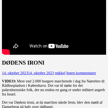
DØDENS IRONI
14. oktober 2023
14. oktober 2023
mikkel
Ingen kommentarer
VIDEO:
Mere end 2.000 borgere marcherede i dag fra Nørrebro til
Rådhuspladsen i København. Det var til støtte for det
palæstinensiske folk, der nu endnu en gang er under militært angreb
fra Israel.
Det var Dødens ironi, at da marchen nåede frem, blev den mødt af
Dannebrog på halv over rådhuset.