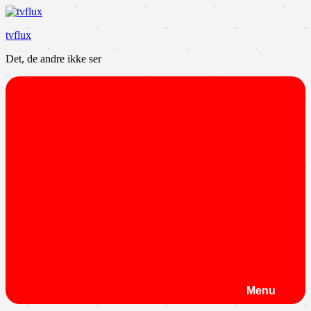
Videre
til
tvflux
indhold
Det, de andre ikke ser
Menu