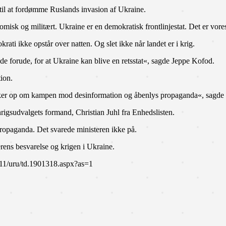
til at fordømme Ruslands invasion af Ukraine.
omisk og militært. Ukraine er en demokratisk frontlinjestat. Det er vor
ti ikke opstår over natten. Og slet ikke når landet er i krig.
ejde forude, for at Ukraine kan blive en retsstat«, sagde Jeppe Kofod.
ion.
ker op om kampen mod desinformation og åbenlys propaganda«, sagde 
nrigsudvalgets formand, Christian Juhl fra Enhedslisten.
ropaganda. Det svarede ministeren ikke på.
ens besvarelse og krigen i Ukraine.
0211/uru/td.1901318.aspx?as=1