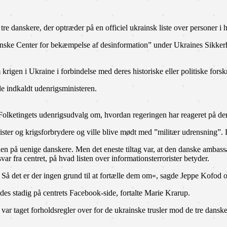
re danskere, der optræder på en officiel ukrainsk liste over personer i 
krainske Center for bekæmpelse af desinformation” under Ukraines Sikker
 krigen i Ukraine i forbindelse med deres historiske eller politiske forsk
e indkaldt udenrigsministeren.
 Folketingets udenrigsudvalg om, hvordan regeringen har reageret på de
ister og krigsforbrydere og ville blive mødt med ”militær udrensning”. 
n på uenige danskere. Men det eneste tiltag var, at den danske ambassa
 fra centret, på hvad listen over informationsterrorister betyder.
Så det er der ingen grund til at fortælle dem om«, sagde Jeppe Kofod og 
ndes stadig på centrets Facebook-side, fortalte Marie Krarup.
 var taget forholdsregler over for de ukrainske trusler mod de tre danske