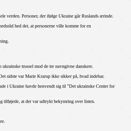
hele verden. Personer, der ifølge Ukraine går Ruslands ærinde.
hedsråd hed det, at personerne ville komme for en
ning.
n ukrainske trussel mod de tre navngivne danskere.
Det sidste var Marie Krarup ikke sikker på, hvad indebar.
de i Ukraine havde henvendt sig til ”Det ukrainske Center for
tilføjede, at der var udtrykt bekymring over listen.
re.