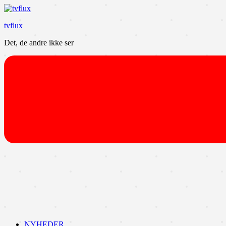
Videre
til
tvflux
indhold
Det, de andre ikke ser
NYHEDER