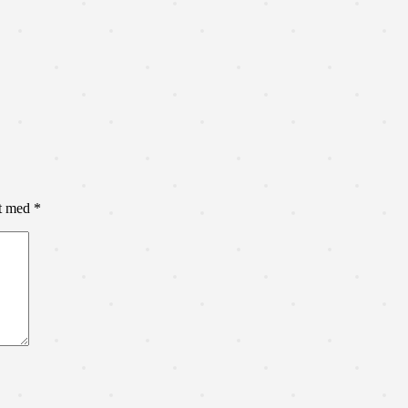
et med
*