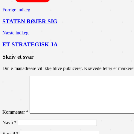
Indlægsnavigation
Forrige indlæg
STATEN BØJER SIG
Næste indlæg
ET STRATEGISK JA
Skriv et svar
Din e-mailadresse vil ikke blive publiceret.
Krævede felter er marker
Kommentar
*
Navn
*
E-mail
*