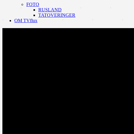
FOTO
RUSLAND
TATOVERINGER
OM TVflux