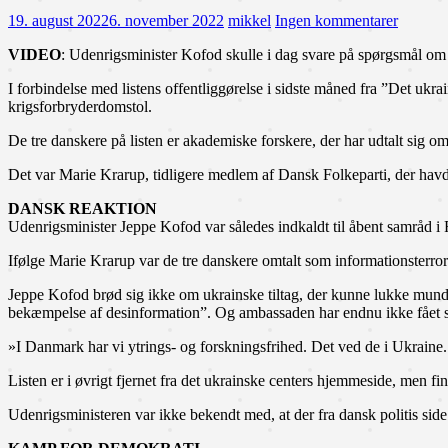
19. august 2022
6. november 2022
mikkel
Ingen kommentarer
VIDEO
: Udenrigsminister Kofod skulle i dag svare på spørgsmål om t
I forbindelse med listens offentliggørelse i sidste måned fra ”Det u
krigsforbryderdomstol.
De tre danskere på listen er akademiske forskere, der har udtalt sig om
Det var Marie Krarup, tidligere medlem af Dansk Folkeparti, der havd
DANSK REAKTION
Udenrigsminister Jeppe Kofod var således indkaldt til åbent samråd i
Ifølge Marie Krarup var de tre danskere omtalt som informationsterror
Jeppe Kofod brød sig ikke om ukrainske tiltag, der kunne lukke munde
bekæmpelse af desinformation”. Og ambassaden har endnu ikke fået svar
»I Danmark har vi ytrings- og forskningsfrihed. Det ved de i Ukraine. 
Listen er i øvrigt fjernet fra det ukrainske centers hjemmeside, men fi
Udenrigsministeren var ikke bekendt med, at der fra dansk politis side