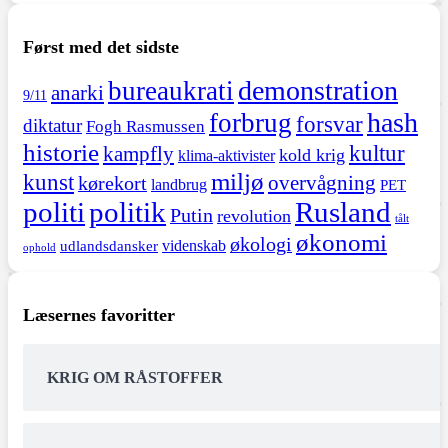
Først med det sidste
demonstration
bureaukrati
anarki
9/11
hash
forbrug
forsvar
diktatur
Fogh Rasmussen
historie
kultur
kampfly
kold krig
klima-aktivister
miljø
kunst
overvågning
kørekort
landbrug
PET
politi
politik
Rusland
Putin
revolution
tålt
økonomi
økologi
videnskab
udlandsdansker
ophold
Læsernes favoritter
KRIG OM RÅSTOFFER