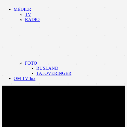
MEDIER
TV
RADIO
FOTO
RUSLAND
TATOVERINGER
OM TVflux