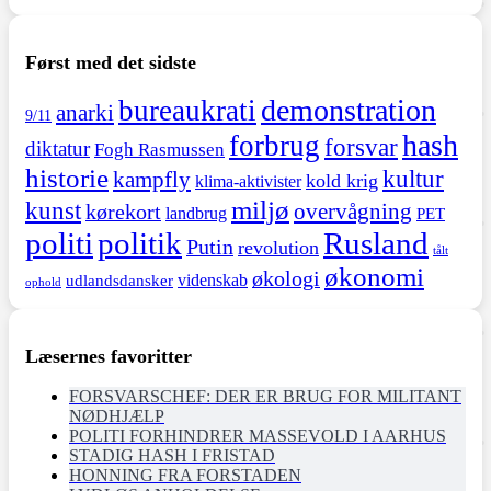
Først med det sidste
demonstration
bureaukrati
anarki
9/11
hash
forbrug
forsvar
diktatur
Fogh Rasmussen
historie
kultur
kampfly
kold krig
klima-aktivister
miljø
kunst
overvågning
kørekort
landbrug
PET
politi
politik
Rusland
Putin
revolution
tålt
økonomi
økologi
videnskab
udlandsdansker
ophold
Læsernes favoritter
FORSVARSCHEF: DER ER BRUG FOR MILITANT
NØDHJÆLP
POLITI FORHINDRER MASSEVOLD I AARHUS
STADIG HASH I FRISTAD
HONNING FRA FORSTADEN