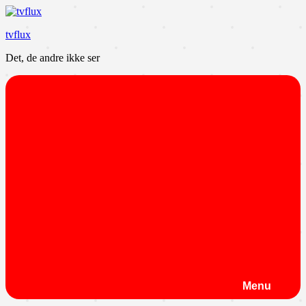
Videre
til
tvflux
indhold
Det, de andre ikke ser
Menu