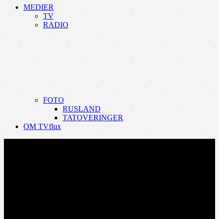
MEDIER
TV
RADIO
FOTO
RUSLAND
TATOVERINGER
OM TVflux