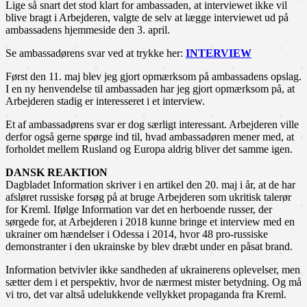
Lige så snart det stod klart for ambassaden, at interviewet ikke vil
blive bragt i Arbejderen, valgte de selv at lægge interviewet ud på
ambassadens hjemmeside den 3. april.
Se ambassadørens svar ved at trykke her:
INTERVIEW
Først den 11. maj blev jeg gjort opmærksom på ambassadens opslag.
I en ny henvendelse til ambassaden har jeg gjort opmærksom på, at
Arbejderen stadig er interesseret i et interview.
Et af ambassadørens svar er dog særligt interessant. Arbejderen ville
derfor også gerne spørge ind til, hvad ambassadøren mener med, at
forholdet mellem Rusland og Europa aldrig bliver det samme igen.
DANSK REAKTION
Dagbladet Information skriver i en artikel den 20. maj i år, at de har
afsløret russiske forsøg på at bruge Arbejderen som ukritisk talerør
for Kreml. Ifølge Information var det en herboende russer, der
sørgede for, at Arbejderen i 2018 kunne bringe et interview med en
ukrainer om hændelser i Odessa i 2014, hvor 48 pro-russiske
demonstranter i den ukrainske by blev dræbt under en påsat brand.
Information betvivler ikke sandheden af ukrainerens oplevelser, men
sætter dem i et perspektiv, hvor de nærmest mister betydning. Og må
vi tro, det var altså udelukkende vellykket propaganda fra Kreml.