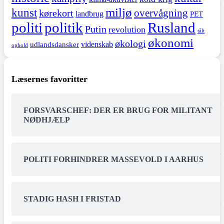
miljø
kunst
overvågning
kørekort
landbrug
PET
politi
politik
Rusland
Putin
revolution
tålt
økonomi
økologi
videnskab
udlandsdansker
ophold
Læsernes favoritter
FORSVARSCHEF: DER ER BRUG FOR MILITANT
NØDHJÆLP
POLITI FORHINDRER MASSEVOLD I AARHUS
STADIG HASH I FRISTAD