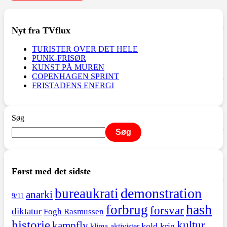
Nyt fra TVflux
TURISTER OVER DET HELE
PUNK-FRISØR
KUNST PÅ MUREN
COPENHAGEN SPRINT
FRISTADENS ENERGI
Søg
Søg
Først med det sidste
demonstration
bureaukrati
anarki
9/11
hash
forbrug
forsvar
diktatur
Fogh Rasmussen
historie
kultur
kampfly
kold krig
klima-aktivister