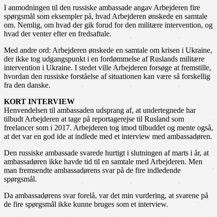
I anmodningen til den russiske ambassade angav Arbejderen fire
spørgsmål som eksempler på, hvad Arbejderen ønskede en samtale
om. Nemlig, om hvad der gik forud for den militære intervention, og
hvad der venter efter en fredsaftale.
Med andre ord: Arbejderen ønskede en samtale om krisen i Ukraine,
der ikke tog udgangspunkt i en fordømmelse af Ruslands militære
intervention i Ukraine. I stedet ville Arbejderen forsøge at fremstille,
hvordan den russiske forståelse af situationen kan være så forskellig
fra den danske.
KORT INTERVIEW
Henvendelsen til ambassaden udsprang af, at undertegnede har
tilbudt Arbejderen at tage på reportagerejse til Rusland som
freelancer som i 2017. Arbejderen tog imod tilbuddet og mente også,
at det var en god ide at indlede med et interview med ambassadøren.
Den russiske ambassade svarede hurtigt i slutningen af marts i år, at
ambassadøren ikke havde tid til en samtale med Arbejderen. Men
man fremsendte ambassadørens svar på de fire indledende
spørgsmål.
Da ambassadørens svar forelå, var det min vurdering, at svarene på
de fire spørgsmål ikke kunne bruges som et interview.