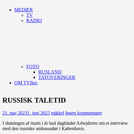
MEDIER
TV
RADIO
FOTO
RUSLAND
TATOVERINGER
OM TVflux
RUSSISK TALETID
21. maj 2023
1. juni 2023
mikkel
Ingen kommentarer
I slutningen af marts i år bad dagbladet Arbejderen om et interview
med den russiske ambassadør i København.