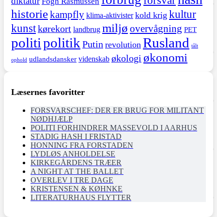
diktatur
Fogh Rasmussen
historie
kultur
kampfly
kold krig
klima-aktivister
miljø
kunst
overvågning
kørekort
landbrug
PET
politi
politik
Rusland
Putin
revolution
tålt
økonomi
økologi
videnskab
udlandsdansker
ophold
Læsernes favoritter
FORSVARSCHEF: DER ER BRUG FOR MILITANT
NØDHJÆLP
POLITI FORHINDRER MASSEVOLD I AARHUS
STADIG HASH I FRISTAD
HONNING FRA FORSTADEN
LYDLØS ANHOLDELSE
KIRKEGÅRDENS TRÆER
A NIGHT AT THE BALLET
OVERLEV I TRE DAGE
KRISTENSEN & KØHNKE
LITERATURHAUS FLYTTER