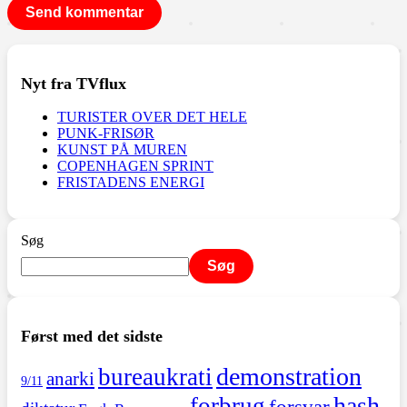
Nyt fra TVflux
TURISTER OVER DET HELE
PUNK-FRISØR
KUNST PÅ MUREN
COPENHAGEN SPRINT
FRISTADENS ENERGI
Søg
Søg
Først med det sidste
demonstration
bureaukrati
anarki
9/11
hash
forbrug
forsvar