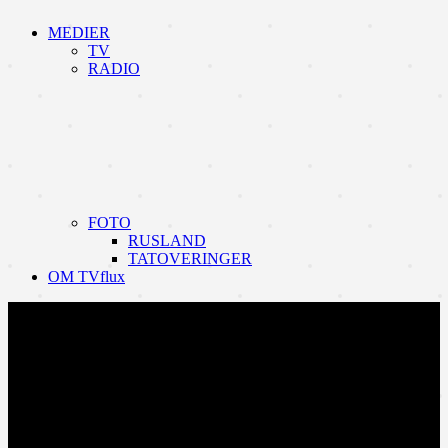
MEDIER
TV
RADIO
FOTO
RUSLAND
TATOVERINGER
OM TVflux