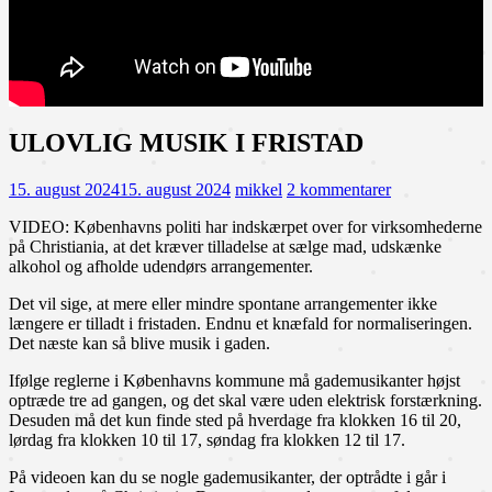
ULOVLIG MUSIK I FRISTAD
15. august 2024
15. august 2024
mikkel
2 kommentarer
VIDEO: Københavns politi har indskærpet over for virksomhederne
på Christiania, at det kræver tilladelse at sælge mad, udskænke
alkohol og afholde udendørs arrangementer.
Det vil sige, at mere eller mindre spontane arrangementer ikke
længere er tilladt i fristaden. Endnu et knæfald for normaliseringen.
Det næste kan så blive musik i gaden.
Ifølge reglerne i Københavns kommune må gademusikanter højst
optræde tre ad gangen, og det skal være uden elektrisk forstærkning.
Desuden må det kun finde sted på hverdage fra klokken 16 til 20,
lørdag fra klokken 10 til 17, søndag fra klokken 12 til 17.
På videoen kan du se nogle gademusikanter, der optrådte i går i