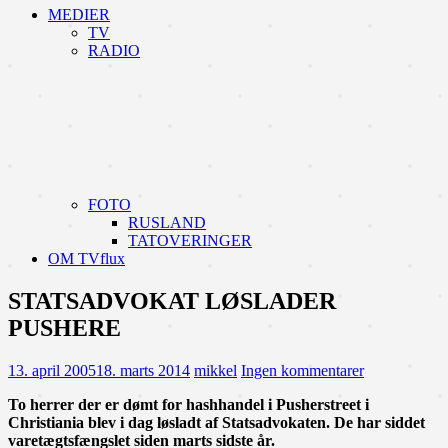
MEDIER
TV
RADIO
FOTO
RUSLAND
TATOVERINGER
OM TVflux
STATSADVOKAT LØSLADER
PUSHERE
13. april 2005
18. marts 2014
mikkel
Ingen kommentarer
To herrer der er dømt for hashhandel i Pusherstreet i
Christiania blev i dag løsladt af Statsadvokaten. De har siddet
varetægtsfængslet siden marts sidste år.