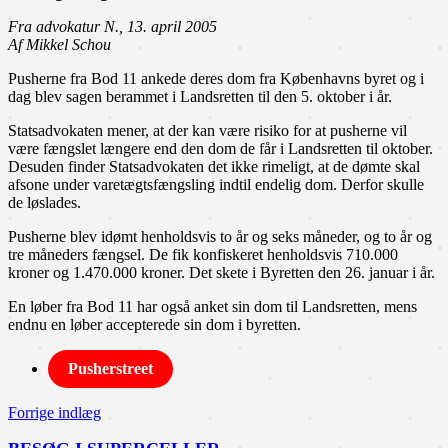
Fra advokatur N., 13. april 2005
Af Mikkel Schou
Pusherne fra Bod 11 ankede deres dom fra Københavns byret og i
dag blev sagen berammet i Landsretten til den 5. oktober i år.
Statsadvokaten mener, at der kan være risiko for at pusherne vil
være fængslet længere end den dom de får i Landsretten til oktober.
Desuden finder Statsadvokaten det ikke rimeligt, at de dømte skal
afsone under varetægtsfængsling indtil endelig dom. Derfor skulle
de løslades.
Pusherne blev idømt henholdsvis to år og seks måneder, og to år og
tre måneders fængsel. De fik konfiskeret henholdsvis 710.000
kroner og 1.470.000 kroner. Det skete i Byretten den 26. januar i år.
En løber fra Bod 11 har også anket sin dom til Landsretten, mens
endnu en løber accepterede sin dom i byretten.
Pusherstreet
Indlægsnavigation
Forrige indlæg