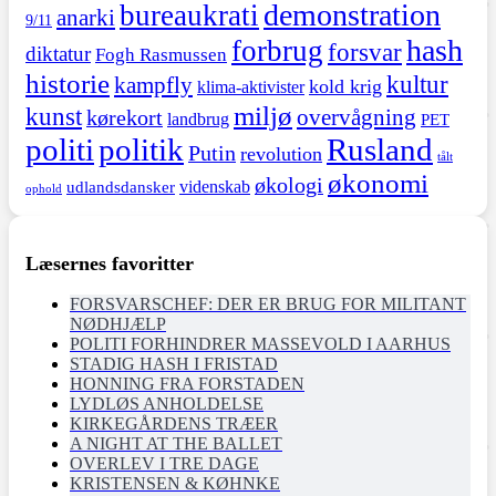
demonstration
bureaukrati
anarki
9/11
hash
forbrug
forsvar
diktatur
Fogh Rasmussen
historie
kultur
kampfly
kold krig
klima-aktivister
miljø
kunst
overvågning
kørekort
landbrug
PET
politi
politik
Rusland
Putin
revolution
tålt
økonomi
økologi
videnskab
udlandsdansker
ophold
Læsernes favoritter
FORSVARSCHEF: DER ER BRUG FOR MILITANT
NØDHJÆLP
POLITI FORHINDRER MASSEVOLD I AARHUS
STADIG HASH I FRISTAD
HONNING FRA FORSTADEN
LYDLØS ANHOLDELSE
KIRKEGÅRDENS TRÆER
A NIGHT AT THE BALLET
OVERLEV I TRE DAGE
KRISTENSEN & KØHNKE