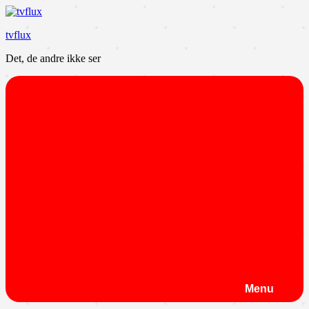
Videre
til
tvflux
indhold
Det, de andre ikke ser
Menu