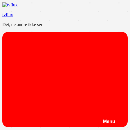
Videre
til
tvflux
indhold
Det, de andre ikke ser
Menu