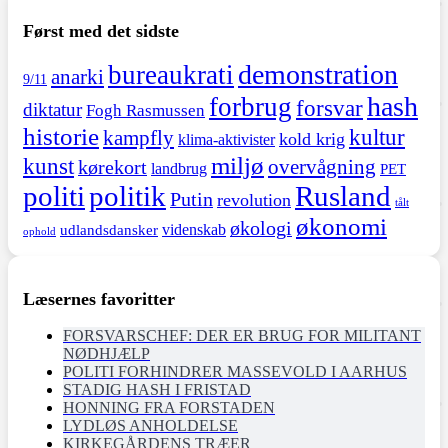
Først med det sidste
demonstration
bureaukrati
anarki
9/11
hash
forbrug
forsvar
diktatur
Fogh Rasmussen
historie
kultur
kampfly
kold krig
klima-aktivister
miljø
kunst
overvågning
kørekort
landbrug
PET
politi
politik
Rusland
Putin
revolution
tålt
økonomi
økologi
videnskab
udlandsdansker
ophold
Læsernes favoritter
FORSVARSCHEF: DER ER BRUG FOR MILITANT
NØDHJÆLP
POLITI FORHINDRER MASSEVOLD I AARHUS
STADIG HASH I FRISTAD
HONNING FRA FORSTADEN
LYDLØS ANHOLDELSE
KIRKEGÅRDENS TRÆER