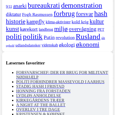
demonstration
bureaukrati
anarki
9/11
hash
forbrug
forsvar
diktatur
Fogh Rasmussen
historie
kultur
kampfly
kold krig
klima-aktivister
miljø
kunst
overvågning
kørekort
landbrug
PET
politi
politik
Rusland
Putin
revolution
tålt
økonomi
økologi
videnskab
udlandsdansker
ophold
Læsernes favoritter
FORSVARSCHEF: DER ER BRUG FOR MILITANT
NØDHJÆLP
POLITI FORHINDRER MASSEVOLD I AARHUS
STADIG HASH I FRISTAD
HONNING FRA FORSTADEN
LYDLØS ANHOLDELSE
KIRKEGÅRDENS TRÆER
A NIGHT AT THE BALLET
OVERLEV I TRE DAGE
KRISTENSEN & KØHNKE