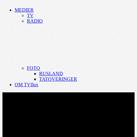
MEDIER
TV
RADIO
FOTO
RUSLAND
TATOVERINGER
OM TVflux