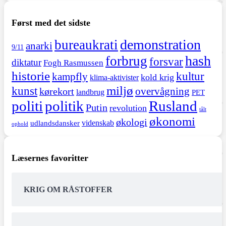
Først med det sidste
demonstration
bureaukrati
anarki
9/11
hash
forbrug
forsvar
diktatur
Fogh Rasmussen
historie
kultur
kampfly
kold krig
klima-aktivister
miljø
kunst
overvågning
kørekort
landbrug
PET
politi
politik
Rusland
Putin
revolution
tålt
økonomi
økologi
videnskab
udlandsdansker
ophold
Læsernes favoritter
KRIG OM RÅSTOFFER