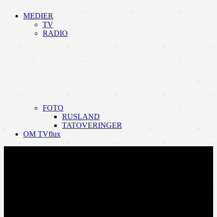
MEDIER
TV
RADIO
FOTO
RUSLAND
TATOVERINGER
OM TVflux