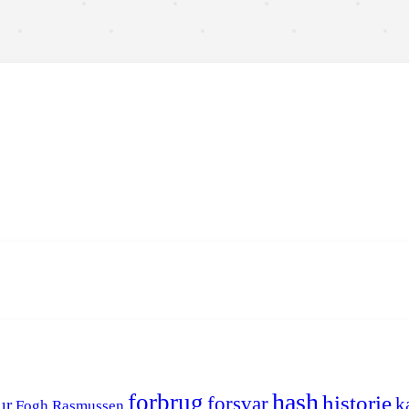
hash
forbrug
historie
forsvar
k
ur
Fogh Rasmussen