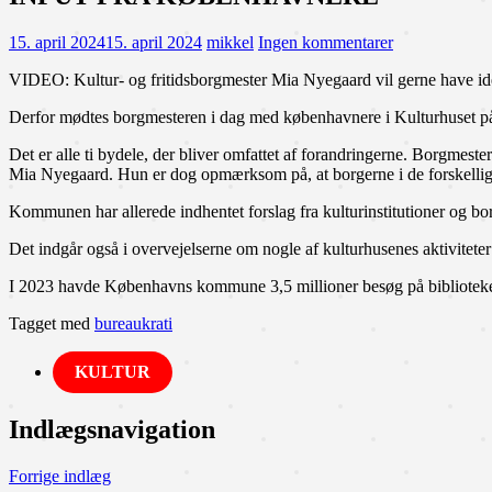
15. april 2024
15. april 2024
mikkel
Ingen kommentarer
VIDEO: Kultur- og fritidsborgmester Mia Nyegaard vil gerne have idee
Derfor mødtes borgmesteren i dag med københavnere i Kulturhuset p
Det er alle ti bydele, der bliver omfattet af forandringerne. Borgmest
Mia Nyegaard. Hun er dog opmærksom på, at borgerne i de forskellige 
Kommunen har allerede indhentet forslag fra kulturinstitutioner og bo
Det indgår også i overvejelserne om nogle af kulturhusenes aktivitete
I 2023 havde Københavns kommune 3,5 millioner besøg på bibliotekerne
Tagget med
bureaukrati
KULTUR
Indlægsnavigation
Forrige indlæg