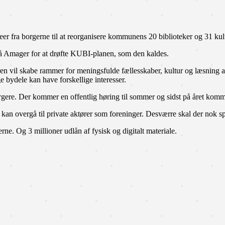
r fra borgerne til at reorganisere kommunens 20 biblioteker og 31 kul
å Amager for at drøfte KUBI-planen, som den kaldes.
eren vil skabe rammer for meningsfulde fællesskaber, kultur og læsning af
bydele kan have forskellige interesser.
rgere. Der kommer en offentlig høring til sommer og sidst på året komme
r kan overgå til private aktører som foreninger. Desværre skal der nok 
. Og 3 millioner udlån af fysisk og digitalt materiale.