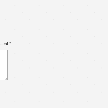
et med
*