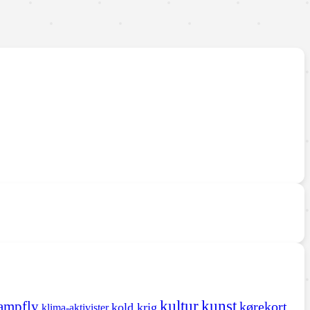
kultur
kunst
ampfly
kørekort
kold krig
klima-aktivister