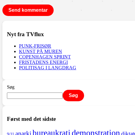
Nyt fra TVflux
PUNK-FRISØR
KUNST PÅ MUREN
COPENHAGEN SPRINT
FRISTADENS ENERGI
POLITISAG I LANGDRAG
Søg
Søg
Først med det sidste
demonstration
bureaukrati
anarki
diktat
9/11