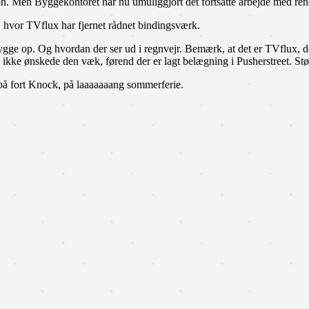
fon. Men Byggekontoret har nu umuliggjort det fortsatte arbejde med re
, hvor TVflux har fjernet rådnet bindingsværk.
ygge op. Og hvordan der ser ud i regnvejr. Bemærk, at det er TVflux, d
kke ønskede den væk, førend der er lagt belægning i Pusherstreet. St
på fort Knock, på laaaaaaang sommerferie.