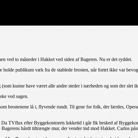
en ved to måneder i Hakket ved siden af Bageren. Nu er det ryddet.
le holde publikum væk fra de stablede brosten, når fortet ikke var bevog
 (som kunne have været alle andre steder i nærheden og som der slet ik
iske ved sagen.
som brostenene lå i, flyvende rundt. Til gene for folk, der færdes, Oper
a TVflux efter Byggekontorets lukketid i går fik besked af Byggekontoret
e Bagerens hårdt tiltrængte mur, der vender ind mod Hakket. Carlos på