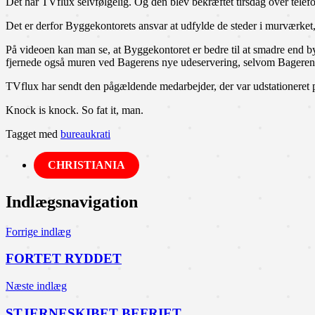
Det har TVflux selvfølgelig. Og den blev bekræftet tirsdag over tele
Det er derfor Byggekontorets ansvar at udfylde de steder i murværket
På videoen kan man se, at Byggekontoret er bedre til at smadre end b
fjernede også muren ved Bagerens nye udeservering, selvom Bageren i
TVflux har sendt den pågældende medarbejder, der var udstationeret 
Knock is knock. So fat it, man.
Tagget med
bureaukrati
CHRISTIANIA
Indlægsnavigation
Forrige indlæg
FORTET RYDDET
Næste indlæg
STJERNESKIBET BEFRIET