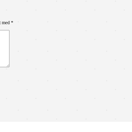
et med
*