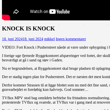
KNOCK IS KNOCK
18. juni 2024
18. juni 2024
mikkel
Ingen kommentarer
VIDEO: Fort Knock i Pusherstreet nåede at være under opbygning i h
I forrige uge fjernede Byggekontoret afspærringer ved fortet, der skul
besværligt at gå i sand og støv i Gaden.
Nu er begrundelsen, at Byggekontoret skal bruge pladsen til oplagring
Der er stadig ingen plan for Pusherstreet. Det er næsten det mest kom
Derfor kommer Strassen til at ligge blottet som nu med det fine sand, 
gravearbejdet er foreløbig kun halvvejs. God sommer…
TVflux MPV stod bag områdets befrielse fra fristadens normalisering. D
protesterede TVflux og svarede, at TVflux var i gang med at renover