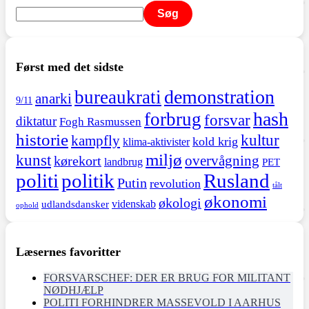
Søg
Først med det sidste
demonstration
bureaukrati
anarki
9/11
hash
forbrug
forsvar
diktatur
Fogh Rasmussen
historie
kultur
kampfly
kold krig
klima-aktivister
miljø
kunst
overvågning
kørekort
landbrug
PET
politi
politik
Rusland
Putin
revolution
tålt
økonomi
økologi
videnskab
udlandsdansker
ophold
Læsernes favoritter
FORSVARSCHEF: DER ER BRUG FOR MILITANT
NØDHJÆLP
POLITI FORHINDRER MASSEVOLD I AARHUS