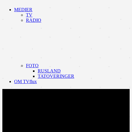
MEDIER
TV
RADIO
FOTO
RUSLAND
TATOVERINGER
OM TVflux