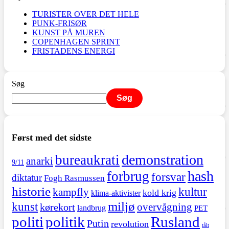
TURISTER OVER DET HELE
PUNK-FRISØR
KUNST PÅ MUREN
COPENHAGEN SPRINT
FRISTADENS ENERGI
Søg
Søg
Først med det sidste
demonstration
bureaukrati
anarki
9/11
hash
forbrug
forsvar
diktatur
Fogh Rasmussen
historie
kultur
kampfly
kold krig
klima-aktivister
miljø
kunst
overvågning
kørekort
landbrug
PET
politi
politik
Rusland
Putin
revolution
tålt