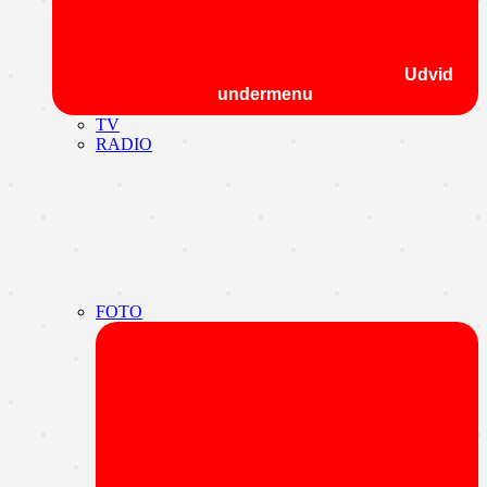
Udvid
undermenu
TV
RADIO
FOTO