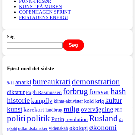
PUNK-FRISØR
KUNST PÅ MUREN
COPENHAGEN SPRINT
FRISTADENS ENERGI
Søg
Søg
Først med det sidste
demonstration
bureaukrati
anarki
9/11
hash
forbrug
forsvar
diktatur
Fogh Rasmussen
historie
kultur
kampfly
kold krig
klima-aktivister
miljø
kunst
overvågning
kørekort
landbrug
PET
politi
politik
Rusland
Putin
revolution
tålt
økonomi
økologi
videnskab
udlandsdansker
ophold