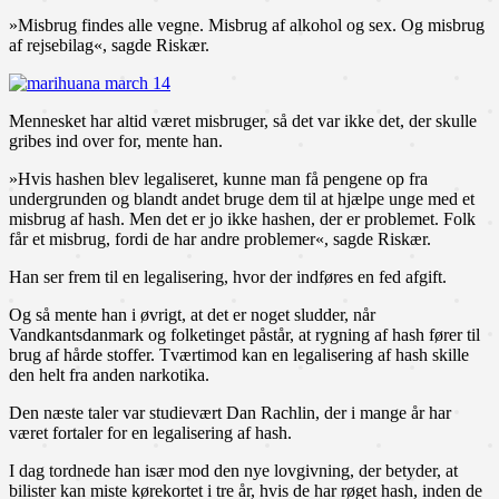
»Misbrug findes alle vegne. Misbrug af alkohol og sex. Og misbrug
af rejsebilag«, sagde Riskær.
Mennesket har altid været misbruger, så det var ikke det, der skulle
gribes ind over for, mente han.
»Hvis hashen blev legaliseret, kunne man få pengene op fra
undergrunden og blandt andet bruge dem til at hjælpe unge med et
misbrug af hash. Men det er jo ikke hashen, der er problemet. Folk
får et misbrug, fordi de har andre problemer«, sagde Riskær.
Han ser frem til en legalisering, hvor der indføres en fed afgift.
Og så mente han i øvrigt, at det er noget sludder, når
Vandkantsdanmark og folketinget påstår, at rygning af hash fører til
brug af hårde stoffer. Tværtimod kan en legalisering af hash skille
den helt fra anden narkotika.
Den næste taler var studievært Dan Rachlin, der i mange år har
været fortaler for en legalisering af hash.
I dag tordnede han især mod den nye lovgivning, der betyder, at
bilister kan miste kørekortet i tre år, hvis de har røget hash, inden de