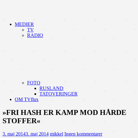
MEDIER
TV
RADIO
FOTO
RUSLAND
TATOVERINGER
OM TVflux
»FRI HASH ER KAMP MOD HÅRDE
STOFFER«
3. maj 2014
3. maj 2014
mikkel
Ingen kommentarer