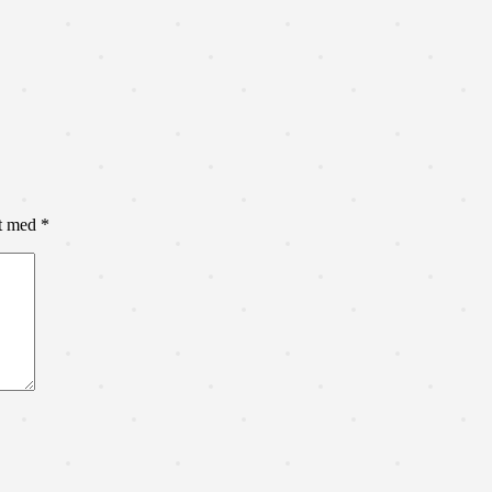
et med
*