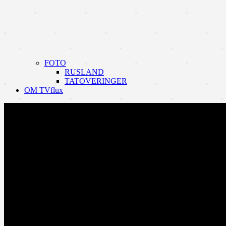
FOTO
RUSLAND
TATOVERINGER
OM TVflux