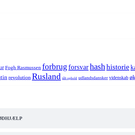
hash
forbrug
historie
forsvar
k
ur
Fogh Rasmussen
Rusland
tin
øk
revolution
videnskab
udlandsdansker
tålt ophold
NØDHJÆLP