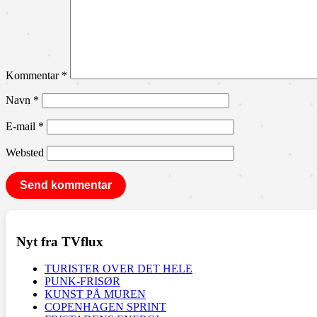
Kommentar
*
Navn
*
E-mail
*
Websted
Nyt fra TVflux
TURISTER OVER DET HELE
PUNK-FRISØR
KUNST PÅ MUREN
COPENHAGEN SPRINT