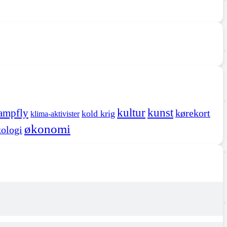
kultur
kunst
ampfly
kørekort
kold krig
klima-aktivister
økonomi
ologi