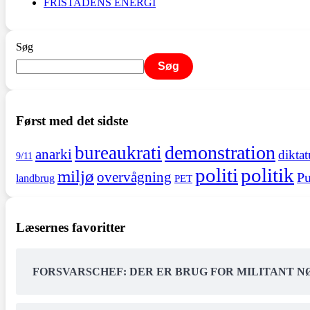
FRISTADENS ENERGI
Søg
Søg
Først med det sidste
demonstration
bureaukrati
anarki
diktat
9/11
politi
politik
miljø
overvågning
Pu
landbrug
PET
Læsernes favoritter
FORSVARSCHEF: DER ER BRUG FOR MILITANT 