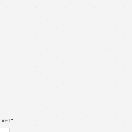
et med
*