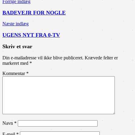
Indlægsnavigation
Forrige indlæg
BADEVEJR FOR NOGLE
Næste indlæg
UGENS NYT FRA 0-TV
Skriv et svar
Din e-mailadresse vil ikke blive publiceret.
Krævede felter er
markeret med
*
Kommentar
*
Navn
*
E-mail
*