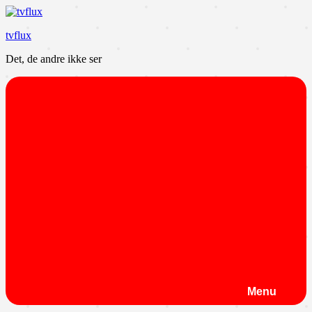
Videre
til
tvflux
indhold
Det, de andre ikke ser
Menu