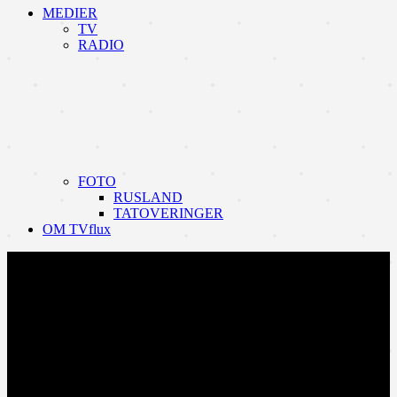
MEDIER
TV
RADIO
FOTO
RUSLAND
TATOVERINGER
OM TVflux