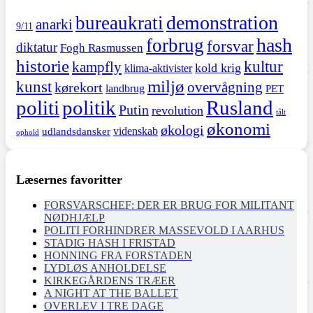
demonstration
bureaukrati
anarki
9/11
hash
forbrug
forsvar
diktatur
Fogh Rasmussen
historie
kultur
kampfly
kold krig
klima-aktivister
miljø
kunst
overvågning
kørekort
landbrug
PET
politi
politik
Rusland
Putin
revolution
tålt
økonomi
økologi
videnskab
udlandsdansker
ophold
Læsernes favoritter
FORSVARSCHEF: DER ER BRUG FOR MILITANT
NØDHJÆLP
POLITI FORHINDRER MASSEVOLD I AARHUS
STADIG HASH I FRISTAD
HONNING FRA FORSTADEN
LYDLØS ANHOLDELSE
KIRKEGÅRDENS TRÆER
A NIGHT AT THE BALLET
OVERLEV I TRE DAGE