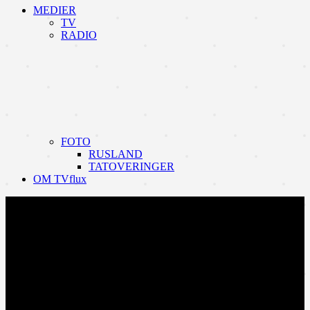
MEDIER
TV
RADIO
FOTO
RUSLAND
TATOVERINGER
OM TVflux