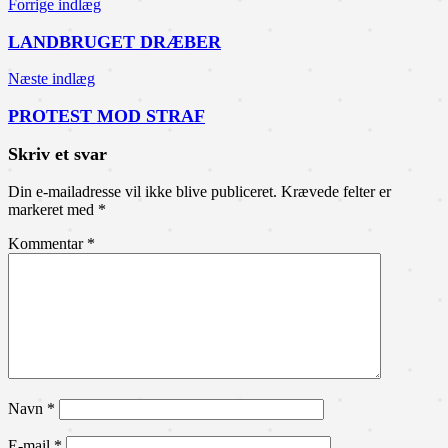
Indlægsnavigation
Forrige indlæg
LANDBRUGET DRÆBER
Næste indlæg
PROTEST MOD STRAF
Skriv et svar
Din e-mailadresse vil ikke blive publiceret.
Krævede felter er
markeret med
*
Kommentar
*
Navn
*
E-mail
*