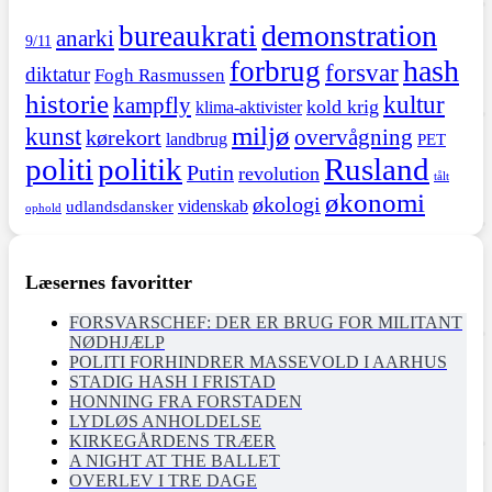
demonstration
bureaukrati
anarki
9/11
hash
forbrug
forsvar
diktatur
Fogh Rasmussen
historie
kultur
kampfly
kold krig
klima-aktivister
miljø
kunst
overvågning
kørekort
landbrug
PET
politi
politik
Rusland
Putin
revolution
tålt
økonomi
økologi
videnskab
udlandsdansker
ophold
Læsernes favoritter
FORSVARSCHEF: DER ER BRUG FOR MILITANT
NØDHJÆLP
POLITI FORHINDRER MASSEVOLD I AARHUS
STADIG HASH I FRISTAD
HONNING FRA FORSTADEN
LYDLØS ANHOLDELSE
KIRKEGÅRDENS TRÆER
A NIGHT AT THE BALLET
OVERLEV I TRE DAGE