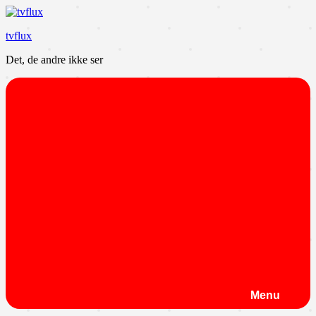
Videre
til
tvflux
indhold
Det, de andre ikke ser
Menu