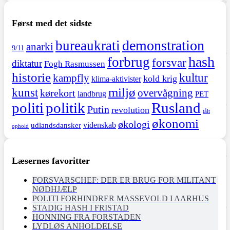
Først med det sidste
demonstration
bureaukrati
anarki
9/11
hash
forbrug
forsvar
diktatur
Fogh Rasmussen
historie
kultur
kampfly
kold krig
klima-aktivister
miljø
kunst
overvågning
kørekort
landbrug
PET
politi
politik
Rusland
Putin
revolution
tålt
økonomi
økologi
videnskab
udlandsdansker
ophold
Læsernes favoritter
FORSVARSCHEF: DER ER BRUG FOR MILITANT
NØDHJÆLP
POLITI FORHINDRER MASSEVOLD I AARHUS
STADIG HASH I FRISTAD
HONNING FRA FORSTADEN
LYDLØS ANHOLDELSE