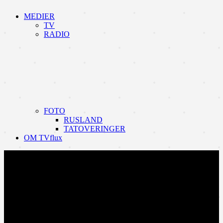
MEDIER
TV
RADIO
FOTO
RUSLAND
TATOVERINGER
OM TVflux