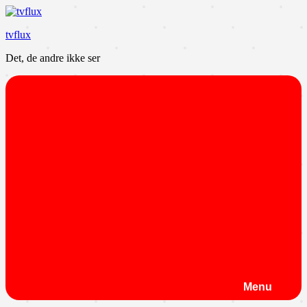
Videre
til
tvflux
indhold
Det, de andre ikke ser
Menu