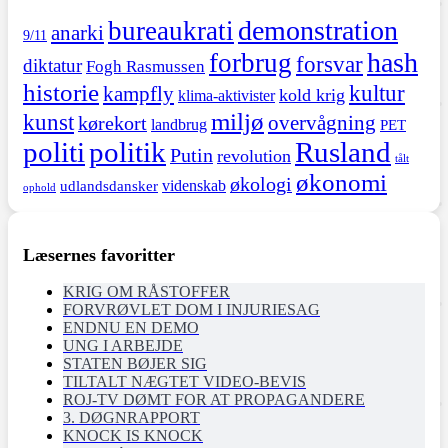
demonstration
bureaukrati
anarki
9/11
hash
forbrug
forsvar
diktatur
Fogh Rasmussen
historie
kultur
kampfly
kold krig
klima-aktivister
miljø
kunst
overvågning
kørekort
landbrug
PET
politi
politik
Rusland
Putin
revolution
tålt
økonomi
økologi
videnskab
udlandsdansker
ophold
Læsernes favoritter
KRIG OM RÅSTOFFER
FORVRØVLET DOM I INJURIESAG
ENDNU EN DEMO
UNG I ARBEJDE
STATEN BØJER SIG
TILTALT NÆGTET VIDEO-BEVIS
ROJ-TV DØMT FOR AT PROPAGANDERE
3. DØGNRAPPORT
KNOCK IS KNOCK