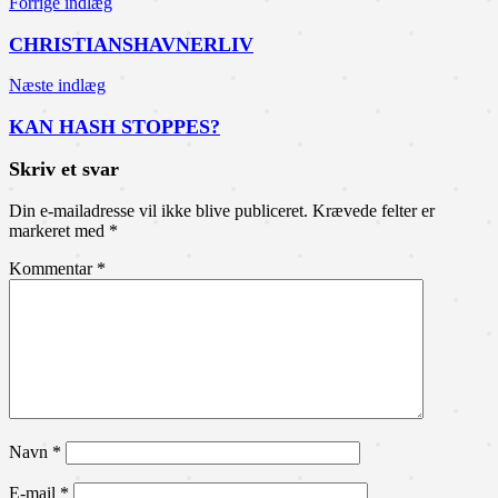
Indlægsnavigation
Forrige indlæg
CHRISTIANSHAVNERLIV
Næste indlæg
KAN HASH STOPPES?
Skriv et svar
Din e-mailadresse vil ikke blive publiceret.
Krævede felter er
markeret med
*
Kommentar
*
Navn
*
E-mail
*