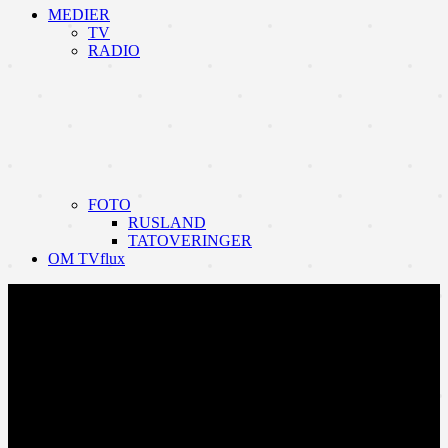
MEDIER
TV
RADIO
FOTO
RUSLAND
TATOVERINGER
OM TVflux