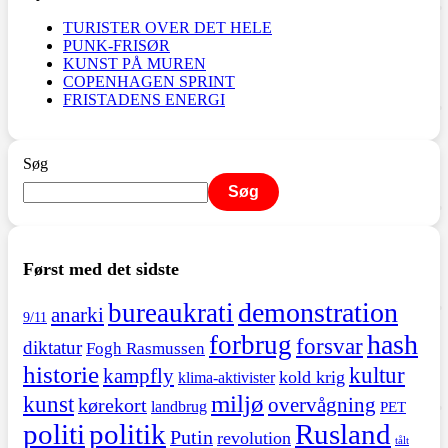
TURISTER OVER DET HELE
PUNK-FRISØR
KUNST PÅ MUREN
COPENHAGEN SPRINT
FRISTADENS ENERGI
Søg
Søg
Først med det sidste
demonstration
bureaukrati
anarki
9/11
hash
forbrug
forsvar
diktatur
Fogh Rasmussen
historie
kultur
kampfly
kold krig
klima-aktivister
miljø
kunst
overvågning
kørekort
landbrug
PET
politi
politik
Rusland
Putin
revolution
tålt