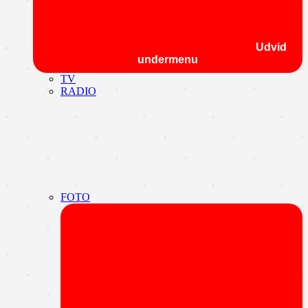
Udvid
undermenu
TV
RADIO
FOTO