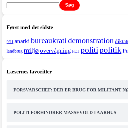
Søg
Først med det sidste
demonstration
bureaukrati
anarki
diktat
9/11
politi
politik
miljø
overvågning
Pu
landbrug
PET
Læsernes favoritter
FORSVARSCHEF: DER ER BRUG FOR MILITANT 
POLITI FORHINDRER MASSEVOLD I AARHUS