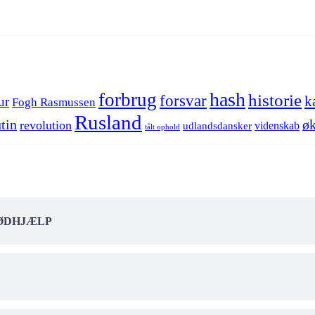
hash
forbrug
historie
forsvar
k
ur
Fogh Rasmussen
Rusland
tin
øk
revolution
videnskab
udlandsdansker
tålt ophold
NØDHJÆLP