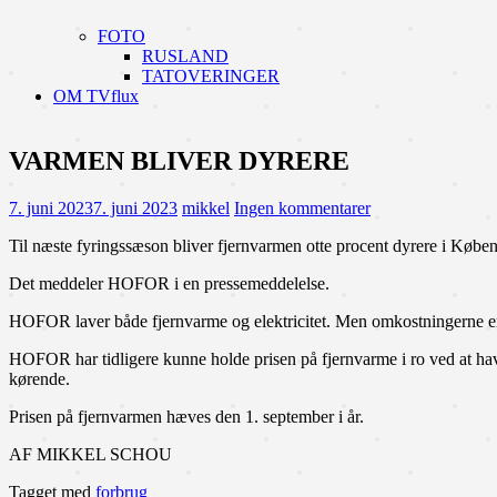
FOTO
RUSLAND
TATOVERINGER
OM TVflux
VARMEN BLIVER DYRERE
7. juni 2023
7. juni 2023
mikkel
Ingen kommentarer
Til næste fyringssæson bliver fjernvarmen otte procent dyrere i Købe
Det meddeler HOFOR i en pressemeddelelse.
HOFOR laver både fjernvarme og elektricitet. Men omkostningerne er st
HOFOR har tidligere kunne holde prisen på fjernvarme i ro ved at hav
kørende.
Prisen på fjernvarmen hæves den 1. september i år.
AF MIKKEL SCHOU
Tagget med
forbrug