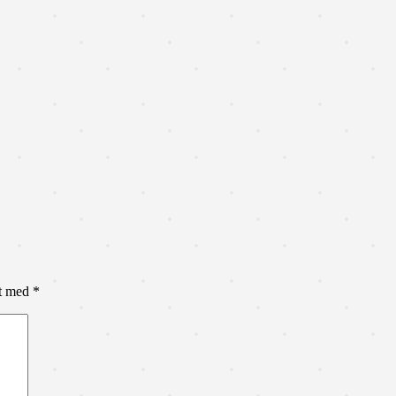
et med
*