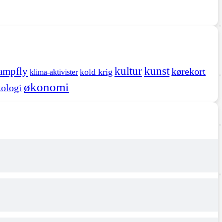
kultur
kunst
ampfly
kørekort
kold krig
klima-aktivister
økonomi
ologi