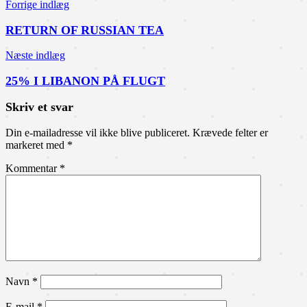
Indlægsnavigation
Forrige indlæg
RETURN OF RUSSIAN TEA
Næste indlæg
25% I LIBANON PÅ FLUGT
Skriv et svar
Din e-mailadresse vil ikke blive publiceret.
Krævede felter er
markeret med
*
Kommentar
*
Navn
*
E-mail
*