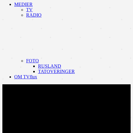
MEDIER
TV
RADIO
FOTO
RUSLAND
TATOVERINGER
OM TVflux