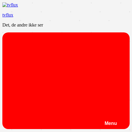
Videre
til
tvflux
indhold
Det, de andre ikke ser
Menu