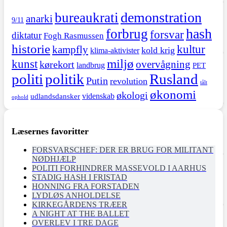
demonstration
bureaukrati
anarki
9/11
hash
forbrug
forsvar
diktatur
Fogh Rasmussen
historie
kultur
kampfly
kold krig
klima-aktivister
miljø
kunst
overvågning
kørekort
landbrug
PET
politi
politik
Rusland
Putin
revolution
tålt
økonomi
økologi
videnskab
udlandsdansker
ophold
Læsernes favoritter
FORSVARSCHEF: DER ER BRUG FOR MILITANT
NØDHJÆLP
POLITI FORHINDRER MASSEVOLD I AARHUS
STADIG HASH I FRISTAD
HONNING FRA FORSTADEN
LYDLØS ANHOLDELSE
KIRKEGÅRDENS TRÆER
A NIGHT AT THE BALLET
OVERLEV I TRE DAGE