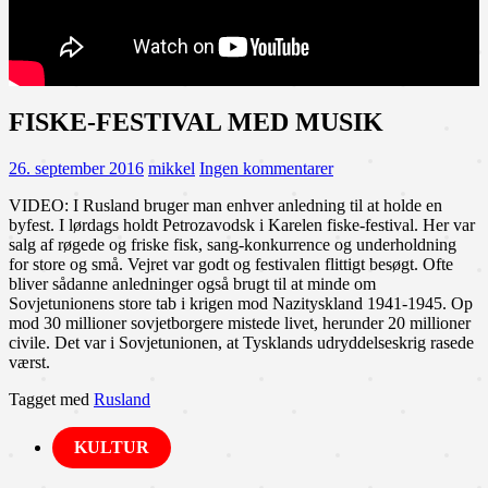
FISKE-FESTIVAL MED MUSIK
26. september 2016
mikkel
Ingen kommentarer
VIDEO: I Rusland bruger man enhver anledning til at holde en
byfest. I lørdags holdt Petrozavodsk i Karelen fiske-festival. Her var
salg af røgede og friske fisk, sang-konkurrence og underholdning
for store og små. Vejret var godt og festivalen flittigt besøgt. Ofte
bliver sådanne anledninger også brugt til at minde om
Sovjetunionens store tab i krigen mod Nazityskland 1941-1945. Op
mod 30 millioner sovjetborgere mistede livet, herunder 20 millioner
civile. Det var i Sovjetunionen, at Tysklands udryddelseskrig rasede
værst.
Tagget med
Rusland
KULTUR