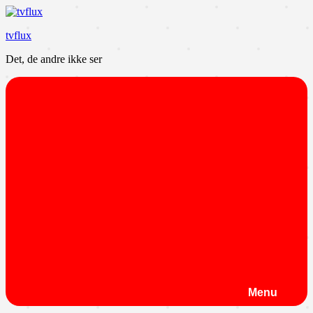
Videre
til
tvflux
indhold
Det, de andre ikke ser
Menu