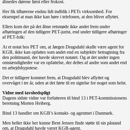
åbnedes dørene først efter frokost.
Her fik tilhørerne endnu lidt indblik i PETs virksomhed. For
eksempel at man ikke kan høre i telefonen, at den bliver aflyttet.
Ellers kom der på det åbne retsmøde ikke andet frem under
afhøringen af den tidligere PET-jurist, end under tidligere afhøringer
af PET-folk:
At et notat hos PET om, at Jørgen Dragsdahl skulle være agent for
KGB, ikke kan opfattes som andet end en subjektiv betragtning fra
den politimand, der havde skrevet notatet. Og at det under ingen
omstændigheder var en opfattelse, der deltes af andre som andet end
en arbejdshypotese.
Det er tidligere kommet frem, at Dragsdahl blev aflyttet og
overvåget i tre år, uden at det førte til en sigtelse for noget som helst.
Vidne med tavshedspligt
Dagens sidste vidne var forfatteren til bind 13 i PET-kommissionens
beretning Morten Heiberg.
Bind 13 handler om KGB’s kontakt- og agentnet i Danmark.
Men heller ikke her kunne Bent Jensen finde støtte til sin påstand
om, at Dragsdahl havde været KGB-agent.