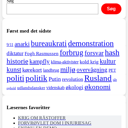
Søg
Søg
Først med det sidste
demonstration
bureaukrati
anarki
9/11
hash
forbrug
forsvar
diktatur
Fogh Rasmussen
historie
kultur
kampfly
kold krig
klima-aktivister
miljø
kunst
overvågning
kørekort
landbrug
PET
politi
politik
Rusland
Putin
revolution
tålt
økonomi
økologi
videnskab
udlandsdansker
ophold
Læsernes favoritter
KRIG OM RÅSTOFFER
FORVRØVLET DOM I INJURIESAG