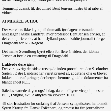
Temmelig udansk fik det tilmed Bent Jensens hustru til at råbe af
vidnet.
Af
MIKKEL SCHOU
Der var ellers ikke lagt op til dramatik før dagens retsmøde i
ankesagen i Østre Landsret, hvor professor Bent Jensen afviser, at
det var injurierende, at han i Jyllandsposten kaldte journalist Jørgen
Dragsdahl for KGB-agent.
Det mente Svendborg byret ellers for flere år siden, der idømte
Jensen at betale en erstatning til Dragsdahl.
Lukkede døre igen
Det var i øvrigt det sidste retsmøde inden proceduren den 9. oktober.
Sagen i Østre Landsret har været præget af, at dørene ofte er blevet
lukket under afhøringer, der berørte hemmeligholdte dokumenter fra
blandt andet PET.
Således startede dagen også i dag, da en tidligere vicepolitimester i
PET, Lyngbo, skulle afhøres fra klokken 10.00.
Til stor frustration for omkring ti af Jensens sympatisører, heriblandt
Søren Krarup fra Dansk Folkeparti, og protest fra fire journalister