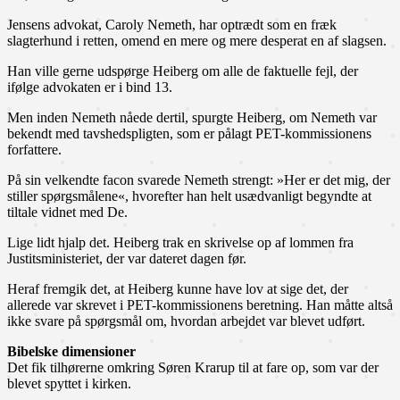
Jensens advokat, Caroly Nemeth, har optrædt som en fræk
slagterhund i retten, omend en mere og mere desperat en af slagsen.
Han ville gerne udspørge Heiberg om alle de faktuelle fejl, der
ifølge advokaten er i bind 13.
Men inden Nemeth nåede dertil, spurgte Heiberg, om Nemeth var
bekendt med tavshedspligten, som er pålagt PET-kommissionens
forfattere.
På sin velkendte facon svarede Nemeth strengt: »Her er det mig, der
stiller spørgsmålene«, hvorefter han helt usædvanligt begyndte at
tiltale vidnet med De.
Lige lidt hjalp det. Heiberg trak en skrivelse op af lommen fra
Justitsministeriet, der var dateret dagen før.
Heraf fremgik det, at Heiberg kunne have lov at sige det, der
allerede var skrevet i PET-kommissionens beretning. Han måtte altså
ikke svare på spørgsmål om, hvordan arbejdet var blevet udført.
Bibelske dimensioner
Det fik tilhørerne omkring Søren Krarup til at fare op, som var der
blevet spyttet i kirken.