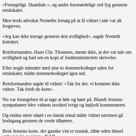
»Forargeligt. Skandale.«, og andre forsmædelige ord fyg gennem
retslokalet.
Men trods advokat Nemeths forsøg på at få vidnet i tale var alt
forgæves.
»Jeg kan ikke trænge gennem den uvillighed«, sagde Nemeth
krænket.
Retsformanden, Hans Chr. Thomsen, mente ikke, at der var tale om
uvillighed og bad om en kopi af Justitsministeriets skrivelse.
Efter nogle minutter med sine to dommerkolleger uden for
retslokalet, trådte dommerkollegiet igen ind.
Retsformanden sagde til vidnet: »Tak for det, vi kommer ikke
videre. Tak fordi du kom«.
Nu var forargelsen til at tage at føle og høre på. Blandt Jensens
sympatisører blev vidnets tavshed ivrigt og højlydt kommenteret.
Og endnu mere uhørt i en dansk retsal måtte vidnet nærmest gå
bodsgang gennem de vrede tilhørere.
Bent Jensens kone, der ganske vist er russisk, råbte uden blusel