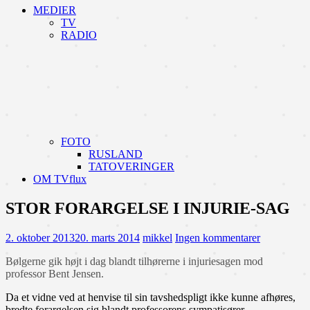
MEDIER
TV
RADIO
FOTO
RUSLAND
TATOVERINGER
OM TVflux
STOR FORARGELSE I INJURIE-SAG
2. oktober 2013
20. marts 2014
mikkel
Ingen kommentarer
Bølgerne gik højt i dag blandt tilhørerne i injuriesagen mod
professor Bent Jensen.
Da et vidne ved at henvise til sin tavshedspligt ikke kunne afhøres,
bredte forargelsen sig blandt professorens sympatisører.