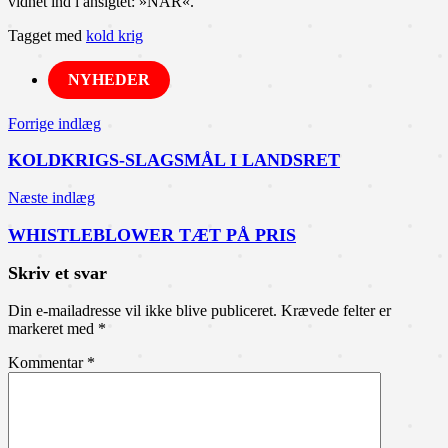
vidnet ind i ansigtet: »NAR«.
Tagget med
kold krig
NYHEDER
Indlægsnavigation
Forrige indlæg
KOLDKRIGS-SLAGSMÅL I LANDSRET
Næste indlæg
WHISTLEBLOWER TÆT PÅ PRIS
Skriv et svar
Din e-mailadresse vil ikke blive publiceret.
Krævede felter er
markeret med
*
Kommentar
*