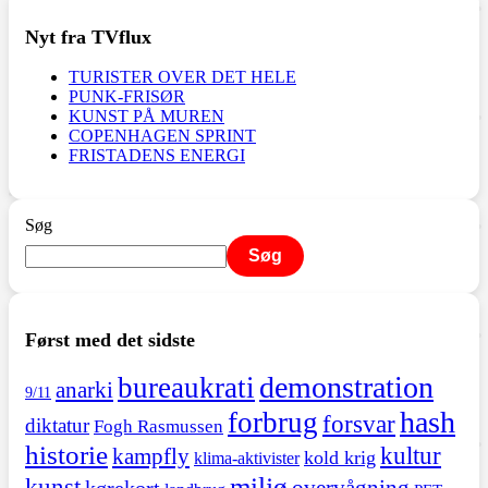
Nyt fra TVflux
TURISTER OVER DET HELE
PUNK-FRISØR
KUNST PÅ MUREN
COPENHAGEN SPRINT
FRISTADENS ENERGI
Søg
Søg
Først med det sidste
demonstration
bureaukrati
anarki
9/11
hash
forbrug
forsvar
diktatur
Fogh Rasmussen
historie
kultur
kampfly
kold krig
klima-aktivister
miljø
kunst