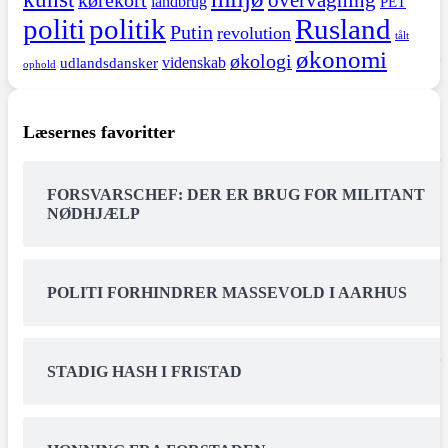
overvågning
kørekort
landbrug
PET
politi
politik
Rusland
Putin
revolution
tålt
økonomi
økologi
videnskab
udlandsdansker
ophold
Læsernes favoritter
FORSVARSCHEF: DER ER BRUG FOR MILITANT
NØDHJÆLP
POLITI FORHINDRER MASSEVOLD I AARHUS
STADIG HASH I FRISTAD