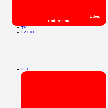
Udvid
undermenu
TV
RADIO
FOTO