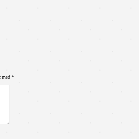
et med
*